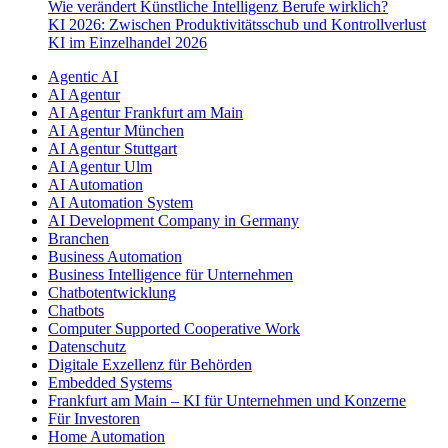
Wie verändert Künstliche Intelligenz Berufe wirklich?
KI 2026: Zwischen Produktivitätsschub und Kontrollverlust
KI im Einzelhandel 2026
Agentic AI
AI Agentur
AI Agentur Frankfurt am Main
AI Agentur München
AI Agentur Stuttgart
AI Agentur Ulm
AI Automation
AI Automation System
AI Development Company in Germany
Branchen
Business Automation
Business Intelligence für Unternehmen
Chatbotentwicklung
Chatbots
Computer Supported Cooperative Work
Datenschutz
Digitale Exzellenz für Behörden
Embedded Systems
Frankfurt am Main – KI für Unternehmen und Konzerne
Für Investoren
Home Automation