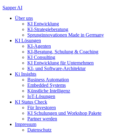
Zum
Sapper AI
Inhalt
Über uns
springen
KI Entwicklung
KI-Strategieberatung
Sprunginnovationen Made in Germany
KI Lösungen
KI-Agenten
KI-Beratung, Schulung & Coaching
KI Consulting
KI Entwicklung für Unternehmen
KI- und Software-Architektur
Ki Insights
Business Automation
Embedded Systems
Künstliche Intelligenz
IoT-Lösungen
KI Status Check
Für Investoren
KI Schulungen und Workshop Pakete
Partner werden
Impressum
Datenschutz