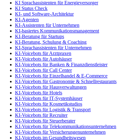
KI Sprachassistenten für Energieversorger
KI Status Check
KI- und Software-Architektur
KI-Agenten
KI-Assistenten für Unternehmen
KI-basiertes Kommunikationsmanagement
KI-Beratung für Startups
KI-Beratung, Schulung & Coaching
KI-Sprachassistenten für Unternehmen
KI-Voicebots für Arztpraxen
KI-Voicebots für Autohäuser
KI-Voicebots für Banken & Finanzdienstleister
KI-Voicebots für Call Center
KI-Voicebots für Einzelhandel & E-Commerce
KI-Voicebots für Gastronomie & Schnellrestaurants
KI-Voicebots für Hausverwaltungen
KI-Voicebots für Hotels
KI-Voicebots für IT-Systemhäuser
KI-Voicebots für Kosmetikstudios
KI-Voicebots für Logistik & Transport
KI-Voicebots für Recruiter
KI-Voicebots für Steuerberater
KI-Voicebots für Telekommunikationsunternehmen
KI-Voicebots für Versicherungenunternehmen
KI-Voicebots im Gesundheitswesen