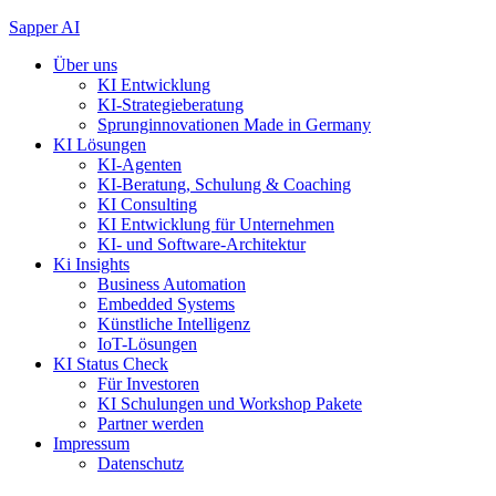
Zum
Sapper AI
Inhalt
Über uns
springen
KI Entwicklung
KI-Strategieberatung
Sprunginnovationen Made in Germany
KI Lösungen
KI-Agenten
KI-Beratung, Schulung & Coaching
KI Consulting
KI Entwicklung für Unternehmen
KI- und Software-Architektur
Ki Insights
Business Automation
Embedded Systems
Künstliche Intelligenz
IoT-Lösungen
KI Status Check
Für Investoren
KI Schulungen und Workshop Pakete
Partner werden
Impressum
Datenschutz