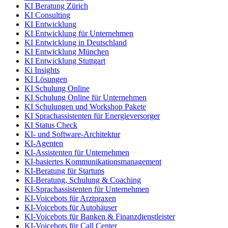
KI Beratung Zürich
KI Consulting
KI Entwicklung
KI Entwicklung für Unternehmen
KI Entwicklung in Deutschland
KI Entwicklung München
KI Entwicklung Stuttgart
Ki Insights
KI Lösungen
KI Schulung Online
KI Schulung Online für Unternehmen
KI Schulungen und Workshop Pakete
KI Sprachassistenten für Energieversorger
KI Status Check
KI- und Software-Architektur
KI-Agenten
KI-Assistenten für Unternehmen
KI-basiertes Kommunikationsmanagement
KI-Beratung für Startups
KI-Beratung, Schulung & Coaching
KI-Sprachassistenten für Unternehmen
KI-Voicebots für Arztpraxen
KI-Voicebots für Autohäuser
KI-Voicebots für Banken & Finanzdienstleister
KI-Voicebots für Call Center