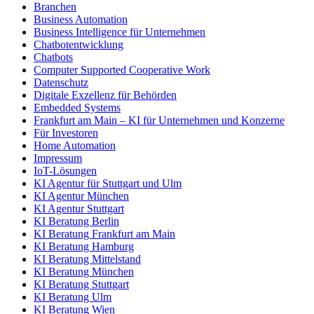
Branchen
Business Automation
Business Intelligence für Unternehmen
Chatbotentwicklung
Chatbots
Computer Supported Cooperative Work
Datenschutz
Digitale Exzellenz für Behörden
Embedded Systems
Frankfurt am Main – KI für Unternehmen und Konzerne
Für Investoren
Home Automation
Impressum
IoT-Lösungen
KI Agentur für Stuttgart und Ulm
KI Agentur München
KI Agentur Stuttgart
KI Beratung Berlin
KI Beratung Frankfurt am Main
KI Beratung Hamburg
KI Beratung Mittelstand
KI Beratung München
KI Beratung Stuttgart
KI Beratung Ulm
KI Beratung Wien