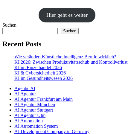
Hier geht es weiter
Suchen
Suchen
Recent Posts
Wie verändert Künstliche Intelligenz Berufe wirklich?
KI 2026: Zwischen Produktivitätsschub und Kontrollverlust
KI im Einzelhandel 2026
KI & Cybersicherheit 2026
KI im Gesundheitswesen 2026
Agentic AI
AI Agentur
AI Agentur Frankfurt am Main
AI Agentur München
AI Agentur Stuttgart
AI Agentur Ulm
AI Automation
AI Automation System
AI Development Company in Germany