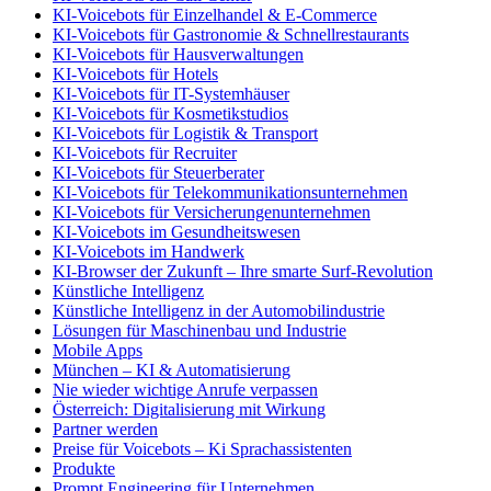
KI-Voicebots für Einzelhandel & E-Commerce
KI-Voicebots für Gastronomie & Schnellrestaurants
KI-Voicebots für Hausverwaltungen
KI-Voicebots für Hotels
KI-Voicebots für IT-Systemhäuser
KI-Voicebots für Kosmetikstudios
KI-Voicebots für Logistik & Transport
KI-Voicebots für Recruiter
KI-Voicebots für Steuerberater
KI-Voicebots für Telekommunikationsunternehmen
KI-Voicebots für Versicherungenunternehmen
KI-Voicebots im Gesundheitswesen
KI-Voicebots im Handwerk
KI‑Browser der Zukunft – Ihre smarte Surf‑Revolution
Künstliche Intelligenz
Künstliche Intelligenz in der Automobilindustrie
Lösungen für Maschinenbau und Industrie
Mobile Apps
München – KI & Automatisierung
Nie wieder wichtige Anrufe verpassen
Österreich: Digitalisierung mit Wirkung
Partner werden
Preise für Voicebots – Ki Sprachassistenten
Produkte
Prompt Engineering für Unternehmen