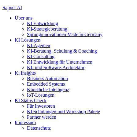
Zum
Sapper AI
Inhalt
Über uns
springen
KI Entwicklung
KI-Strategieberatung
Sprunginnovationen Made in Germany
KI Lösungen
KI-Agenten
KI-Beratung, Schulung & Coaching
KI Consulting
KI Entwicklung für Unternehmen
KI- und Software-Architektur
Ki Insights
Business Automation
Embedded Systems
Künstliche Intelligenz
IoT-Lösungen
KI Status Check
Für Investoren
KI Schulungen und Workshop Pakete
Partner werden
Impressum
Datenschutz