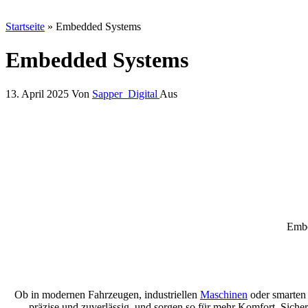
Startseite
»
Embedded Systems
Embedded Systems
13. April 2025
Von
Sapper_Digital
Aus
Embe
Ob in modernen Fahrzeugen, industriellen
Maschinen
oder smarten 
präzise und zuverlässig, und sorgen so für mehr Komfort, Sicherh