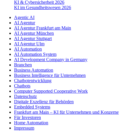
KI & Cybersicherheit 2026
KI im Gesundheitswesen 2026
Agentic AI
AI Agentur
AI Agentur Frankfurt am Main
AI Agentur München
AI Agentur Stuttgart
AI Agentur Ulm
AI Automation
AI Automation System
AI Development Company in Germany
Branchen
Business Automation
Business Intelligence für Unternehmen
Chatbotentwicklung
Chatbots
Computer Supported Cooperative Work
Datenschutz
Digitale Exzellenz für Behörden
Embedded Systems
Frankfurt am Main – KI für Unternehmen und Konzerne
Für Investoren
Home Automation
Impressum