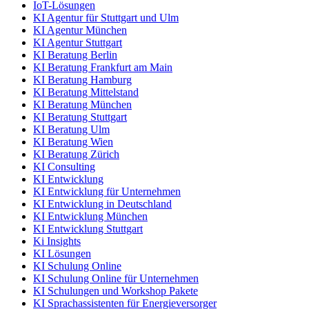
IoT-Lösungen
KI Agentur für Stuttgart und Ulm
KI Agentur München
KI Agentur Stuttgart
KI Beratung Berlin
KI Beratung Frankfurt am Main
KI Beratung Hamburg
KI Beratung Mittelstand
KI Beratung München
KI Beratung Stuttgart
KI Beratung Ulm
KI Beratung Wien
KI Beratung Zürich
KI Consulting
KI Entwicklung
KI Entwicklung für Unternehmen
KI Entwicklung in Deutschland
KI Entwicklung München
KI Entwicklung Stuttgart
Ki Insights
KI Lösungen
KI Schulung Online
KI Schulung Online für Unternehmen
KI Schulungen und Workshop Pakete
KI Sprachassistenten für Energieversorger