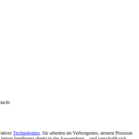
macht
vativer
Technologien
. Sie arbeiten im Verborgenen, steuern Prozesse
 bringt Intelligenz direkt in die Anwendung – und verschafft sich