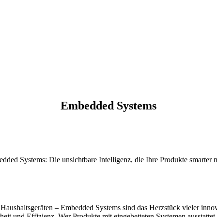
Embedded Systems
dded Systems: Die unsichtbare Intelligenz, die Ihre Produkte smarter 
Haushaltsgeräten – Embedded Systems sind das Herzstück vieler inno
eit und Effizienz. Wer Produkte mit eingebetteten Systemen ausstattet,