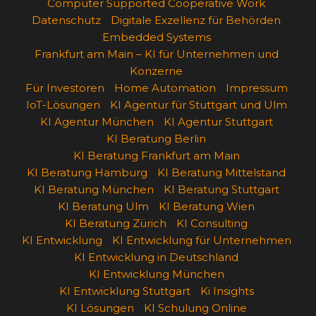
Computer Supported Cooperative Work
Datenschutz
Digitale Exzellenz für Behörden
Embedded Systems
Frankfurt am Main – KI für Unternehmen und
Konzerne
Für Investoren
Home Automation
Impressum
IoT-Lösungen
KI Agentur für Stuttgart und Ulm
KI Agentur München
KI Agentur Stuttgart
KI Beratung Berlin
KI Beratung Frankfurt am Main
KI Beratung Hamburg
KI Beratung Mittelstand
KI Beratung München
KI Beratung Stuttgart
KI Beratung Ulm
KI Beratung Wien
KI Beratung Zürich
KI Consulting
KI Entwicklung
KI Entwicklung für Unternehmen
KI Entwicklung in Deutschland
KI Entwicklung München
KI Entwicklung Stuttgart
Ki Insights
KI Lösungen
KI Schulung Online