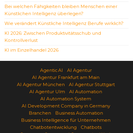
Bei welchen Fähigkeiten bleiben Menschen einer
Künstlichen Intelligenz überlegen?
Wie verändert Künstliche Intelligenz Berufe wirklich?
KI 2026: Zwischen Produktivitätsschub und
Kontrollverlust
KI im Einzelhandel 2026
Agentic AI
AI Agentur
AI Agentur Frankfurt am Main
AI Agentur München
AI Agentur Stuttgart
AI Agentur Ulm
AI Automation
AI Automation System
AI Development Company in Germany
Branchen
Business Automation
Business Intelligence für Unternehmen
Chatbotentwicklung
Chatbots