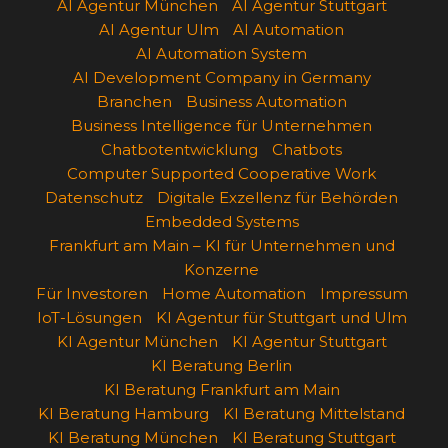
AI Agentur München
AI Agentur Stuttgart
AI Agentur Ulm
AI Automation
AI Automation System
AI Development Company in Germany
Branchen
Business Automation
Business Intelligence für Unternehmen
Chatbotentwicklung
Chatbots
Computer Supported Cooperative Work
Datenschutz
Digitale Exzellenz für Behörden
Embedded Systems
Frankfurt am Main – KI für Unternehmen und
Konzerne
Für Investoren
Home Automation
Impressum
IoT-Lösungen
KI Agentur für Stuttgart und Ulm
KI Agentur München
KI Agentur Stuttgart
KI Beratung Berlin
KI Beratung Frankfurt am Main
KI Beratung Hamburg
KI Beratung Mittelstand
KI Beratung München
KI Beratung Stuttgart