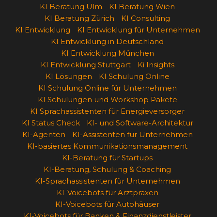
KI Beratung Ulm
KI Beratung Wien
KI Beratung Zürich
KI Consulting
KI Entwicklung
KI Entwicklung für Unternehmen
KI Entwicklung in Deutschland
KI Entwicklung München
KI Entwicklung Stuttgart
Ki Insights
KI Lösungen
KI Schulung Online
KI Schulung Online für Unternehmen
KI Schulungen und Workshop Pakete
KI Sprachassistenten für Energieversorger
KI Status Check
KI- und Software-Architektur
KI-Agenten
KI-Assistenten für Unternehmen
KI-basiertes Kommunikationsmanagement
KI-Beratung für Startups
KI-Beratung, Schulung & Coaching
KI-Sprachassistenten für Unternehmen
KI-Voicebots für Arztpraxen
KI-Voicebots für Autohäuser
KI-Voicebots für Banken & Finanzdienstleister