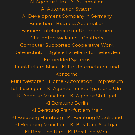
AI Agentur Ulm
AI Automation
AI Automation System
AI Development Company in Germany
Branchen
Business Automation
Business Intelligence für Unternehmen
Chatbotentwicklung
Chatbots
Computer Supported Cooperative Work
Datenschutz
Digitale Exzellenz für Behörden
Embedded Systems
Frankfurt am Main – KI für Unternehmen und
Konzerne
Für Investoren
Home Automation
Impressum
IoT-Lösungen
KI Agentur für Stuttgart und Ulm
KI Agentur München
KI Agentur Stuttgart
KI Beratung Berlin
KI Beratung Frankfurt am Main
KI Beratung Hamburg
KI Beratung Mittelstand
KI Beratung München
KI Beratung Stuttgart
KI Beratung Ulm
KI Beratung Wien