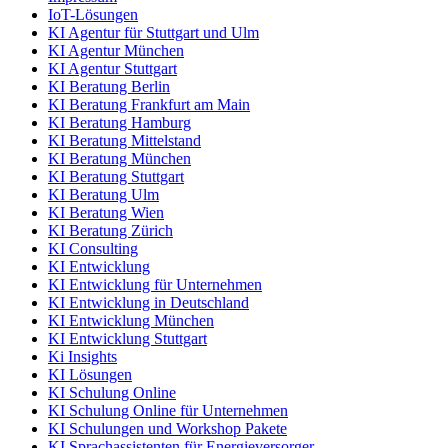
IoT-Lösungen
KI Agentur für Stuttgart und Ulm
KI Agentur München
KI Agentur Stuttgart
KI Beratung Berlin
KI Beratung Frankfurt am Main
KI Beratung Hamburg
KI Beratung Mittelstand
KI Beratung München
KI Beratung Stuttgart
KI Beratung Ulm
KI Beratung Wien
KI Beratung Zürich
KI Consulting
KI Entwicklung
KI Entwicklung für Unternehmen
KI Entwicklung in Deutschland
KI Entwicklung München
KI Entwicklung Stuttgart
Ki Insights
KI Lösungen
KI Schulung Online
KI Schulung Online für Unternehmen
KI Schulungen und Workshop Pakete
KI Sprachassistenten für Energieversorger