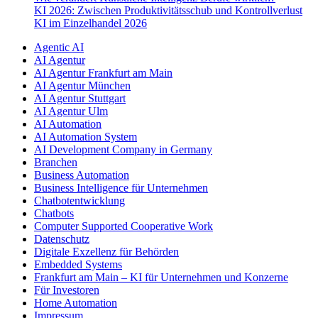
KI 2026: Zwischen Produktivitätsschub und Kontrollverlust
KI im Einzelhandel 2026
Agentic AI
AI Agentur
AI Agentur Frankfurt am Main
AI Agentur München
AI Agentur Stuttgart
AI Agentur Ulm
AI Automation
AI Automation System
AI Development Company in Germany
Branchen
Business Automation
Business Intelligence für Unternehmen
Chatbotentwicklung
Chatbots
Computer Supported Cooperative Work
Datenschutz
Digitale Exzellenz für Behörden
Embedded Systems
Frankfurt am Main – KI für Unternehmen und Konzerne
Für Investoren
Home Automation
Impressum