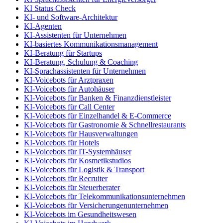
KI Status Check
KI- und Software-Architektur
KI-Agenten
KI-Assistenten für Unternehmen
KI-basiertes Kommunikationsmanagement
KI-Beratung für Startups
KI-Beratung, Schulung & Coaching
KI-Sprachassistenten für Unternehmen
KI-Voicebots für Arztpraxen
KI-Voicebots für Autohäuser
KI-Voicebots für Banken & Finanzdienstleister
KI-Voicebots für Call Center
KI-Voicebots für Einzelhandel & E-Commerce
KI-Voicebots für Gastronomie & Schnellrestaurants
KI-Voicebots für Hausverwaltungen
KI-Voicebots für Hotels
KI-Voicebots für IT-Systemhäuser
KI-Voicebots für Kosmetikstudios
KI-Voicebots für Logistik & Transport
KI-Voicebots für Recruiter
KI-Voicebots für Steuerberater
KI-Voicebots für Telekommunikationsunternehmen
KI-Voicebots für Versicherungenunternehmen
KI-Voicebots im Gesundheitswesen