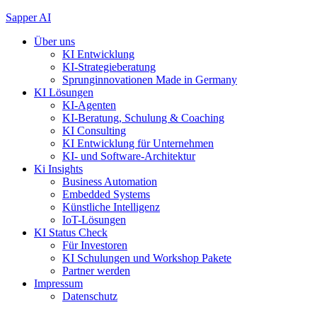
Zum
Sapper AI
Inhalt
Über uns
springen
KI Entwicklung
KI-Strategieberatung
Sprunginnovationen Made in Germany
KI Lösungen
KI-Agenten
KI-Beratung, Schulung & Coaching
KI Consulting
KI Entwicklung für Unternehmen
KI- und Software-Architektur
Ki Insights
Business Automation
Embedded Systems
Künstliche Intelligenz
IoT-Lösungen
KI Status Check
Für Investoren
KI Schulungen und Workshop Pakete
Partner werden
Impressum
Datenschutz