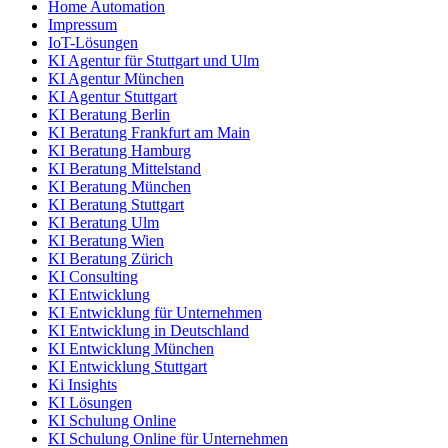
Home Automation
Impressum
IoT-Lösungen
KI Agentur für Stuttgart und Ulm
KI Agentur München
KI Agentur Stuttgart
KI Beratung Berlin
KI Beratung Frankfurt am Main
KI Beratung Hamburg
KI Beratung Mittelstand
KI Beratung München
KI Beratung Stuttgart
KI Beratung Ulm
KI Beratung Wien
KI Beratung Zürich
KI Consulting
KI Entwicklung
KI Entwicklung für Unternehmen
KI Entwicklung in Deutschland
KI Entwicklung München
KI Entwicklung Stuttgart
Ki Insights
KI Lösungen
KI Schulung Online
KI Schulung Online für Unternehmen