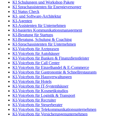
KI Schulungen und Workshop Pakete
KI Sprachassistenten für Energieversorger
KI Status Check
KI- und Software-Architektur
KI-Agenten
KI-Assistenten für Unternehmen
KI-basiertes Kommunikationsmanagement
KI-Beratung für Startups
KI-Beratung, Schulung & Coaching
KI-Sprachassistenten für Unternehmen
KI-Voicebots für Arztpraxen
KI-Voicebots für Autohäuser
KI-Voicebots für Banken & Finanzdienstleister
KI-Voicebots für Call Center
KI-Voicebots für Einzelhandel & E-Commerce
KI-Voicebots für Gastronomie & Schnellrestaurants
KI-Voicebots für Hausverwaltungen
KI-Voicebots für Hotels
KI-Voicebots für IT-Systemhäuser
KI-Voicebots für Kosmetikstudios
KI-Voicebots für Logistik & Transport
KI-Voicebots für Recruiter
KI-Voicebots für Steuerberater
KI-Voicebots für Telekommunikationsunternehmen
KI-Voicebots für Versicherungenunternehmen