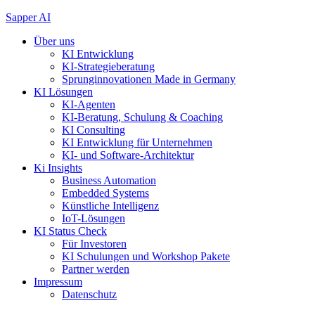
Zum
Sapper AI
Inhalt
Über uns
springen
KI Entwicklung
KI-Strategieberatung
Sprunginnovationen Made in Germany
KI Lösungen
KI-Agenten
KI-Beratung, Schulung & Coaching
KI Consulting
KI Entwicklung für Unternehmen
KI- und Software-Architektur
Ki Insights
Business Automation
Embedded Systems
Künstliche Intelligenz
IoT-Lösungen
KI Status Check
Für Investoren
KI Schulungen und Workshop Pakete
Partner werden
Impressum
Datenschutz