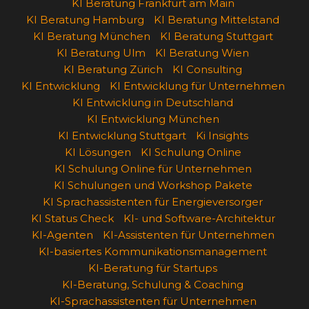
KI Beratung Frankfurt am Main
KI Beratung Hamburg
KI Beratung Mittelstand
KI Beratung München
KI Beratung Stuttgart
KI Beratung Ulm
KI Beratung Wien
KI Beratung Zürich
KI Consulting
KI Entwicklung
KI Entwicklung für Unternehmen
KI Entwicklung in Deutschland
KI Entwicklung München
KI Entwicklung Stuttgart
Ki Insights
KI Lösungen
KI Schulung Online
KI Schulung Online für Unternehmen
KI Schulungen und Workshop Pakete
KI Sprachassistenten für Energieversorger
KI Status Check
KI- und Software-Architektur
KI-Agenten
KI-Assistenten für Unternehmen
KI-basiertes Kommunikationsmanagement
KI-Beratung für Startups
KI-Beratung, Schulung & Coaching
KI-Sprachassistenten für Unternehmen