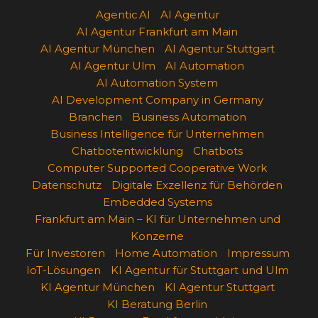
Agentic AI
AI Agentur
AI Agentur Frankfurt am Main
AI Agentur München
AI Agentur Stuttgart
AI Agentur Ulm
AI Automation
AI Automation System
AI Development Company in Germany
Branchen
Business Automation
Business Intelligence für Unternehmen
Chatbotentwicklung
Chatbots
Computer Supported Cooperative Work
Datenschutz
Digitale Exzellenz für Behörden
Embedded Systems
Frankfurt am Main – KI für Unternehmen und
Konzerne
Für Investoren
Home Automation
Impressum
IoT-Lösungen
KI Agentur für Stuttgart und Ulm
KI Agentur München
KI Agentur Stuttgart
KI Beratung Berlin