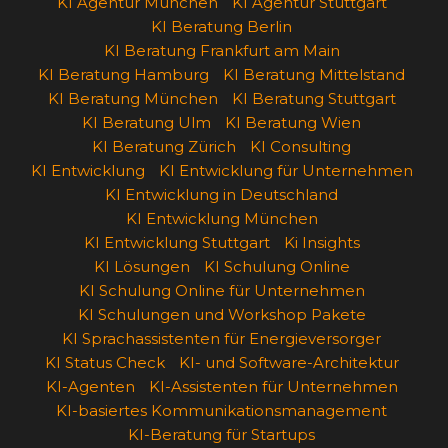
KI Agentur München
KI Agentur Stuttgart
KI Beratung Berlin
KI Beratung Frankfurt am Main
KI Beratung Hamburg
KI Beratung Mittelstand
KI Beratung München
KI Beratung Stuttgart
KI Beratung Ulm
KI Beratung Wien
KI Beratung Zürich
KI Consulting
KI Entwicklung
KI Entwicklung für Unternehmen
KI Entwicklung in Deutschland
KI Entwicklung München
KI Entwicklung Stuttgart
Ki Insights
KI Lösungen
KI Schulung Online
KI Schulung Online für Unternehmen
KI Schulungen und Workshop Pakete
KI Sprachassistenten für Energieversorger
KI Status Check
KI- und Software-Architektur
KI-Agenten
KI-Assistenten für Unternehmen
KI-basiertes Kommunikationsmanagement
KI-Beratung für Startups