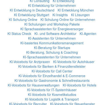
KI Consulting
KI Entwicklung
KI Entwicklung für Unternehmen
KI Entwicklung in Deutschland
KI Entwicklung München
KI Entwicklung Stuttgart
Ki Insights
KI Lösungen
KI Schulung Online
KI Schulung Online für Unternehmen
KI Schulungen und Workshop Pakete
KI Sprachassistenten für Energieversorger
KI Status Check
KI- und Software-Architektur
KI-Agenten
KI-Assistenten für Unternehmen
KI-basiertes Kommunikationsmanagement
KI-Beratung für Startups
KI-Beratung, Schulung & Coaching
KI-Sprachassistenten für Unternehmen
KI-Voicebots für Arztpraxen
KI-Voicebots für Autohäuser
KI-Voicebots für Banken & Finanzdienstleister
KI-Voicebots für Call Center
KI-Voicebots für Einzelhandel & E-Commerce
KI-Voicebots für Gastronomie & Schnellrestaurants
KI-Voicebots für Hausverwaltungen
KI-Voicebots für Hotels
KI-Voicebots für IT-Systemhäuser
KI-Voicebots für Kosmetikstudios
KI-Voicebots für Logistik & Transport
KI-Voicebots für Recruiter
KI-Voicebots für Steuerberater