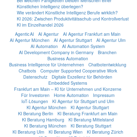
Bei welchen Fähigkeiten bleiben Menschen einer
Künstlichen Intelligenz überlegen?
Wie verändert Künstliche Intelligenz Berufe wirklich?
KI 2026: Zwischen Produktivitätsschub und Kontrollverlust
KI im Einzelhandel 2026
Agentic AI
AI Agentur
AI Agentur Frankfurt am Main
AI Agentur München
AI Agentur Stuttgart
AI Agentur Ulm
AI Automation
AI Automation System
AI Development Company in Germany
Branchen
Business Automation
Business Intelligence für Unternehmen
Chatbotentwicklung
Chatbots
Computer Supported Cooperative Work
Datenschutz
Digitale Exzellenz für Behörden
Embedded Systems
Frankfurt am Main – KI für Unternehmen und Konzerne
Für Investoren
Home Automation
Impressum
IoT-Lösungen
KI Agentur für Stuttgart und Ulm
KI Agentur München
KI Agentur Stuttgart
KI Beratung Berlin
KI Beratung Frankfurt am Main
KI Beratung Hamburg
KI Beratung Mittelstand
KI Beratung München
KI Beratung Stuttgart
KI Beratung Ulm
KI Beratung Wien
KI Beratung Zürich