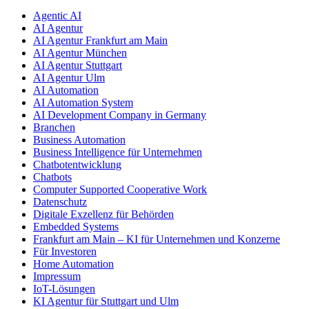
Agentic AI
AI Agentur
AI Agentur Frankfurt am Main
AI Agentur München
AI Agentur Stuttgart
AI Agentur Ulm
AI Automation
AI Automation System
AI Development Company in Germany
Branchen
Business Automation
Business Intelligence für Unternehmen
Chatbotentwicklung
Chatbots
Computer Supported Cooperative Work
Datenschutz
Digitale Exzellenz für Behörden
Embedded Systems
Frankfurt am Main – KI für Unternehmen und Konzerne
Für Investoren
Home Automation
Impressum
IoT-Lösungen
KI Agentur für Stuttgart und Ulm