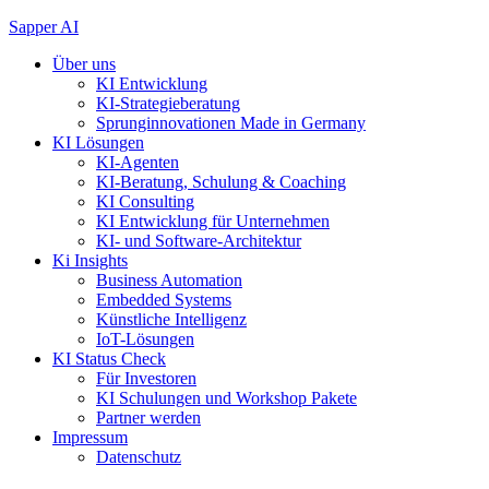
Zum
Sapper AI
Inhalt
Über uns
springen
KI Entwicklung
KI-Strategieberatung
Sprunginnovationen Made in Germany
KI Lösungen
KI-Agenten
KI-Beratung, Schulung & Coaching
KI Consulting
KI Entwicklung für Unternehmen
KI- und Software-Architektur
Ki Insights
Business Automation
Embedded Systems
Künstliche Intelligenz
IoT-Lösungen
KI Status Check
Für Investoren
KI Schulungen und Workshop Pakete
Partner werden
Impressum
Datenschutz