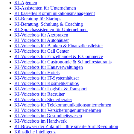
KI-Agenten
KI-Assistenten für Unternehmen
KI-basiertes Kommunikationsmanagement
KI-Beratung für Startups
KI-Beratung, Schulung & Coaching
KI-Sprachassistenten für Unternehmen
KI-Voicebots für Arztpraxen
KI-Voicebots für Autohäuser
KI-Voicebots für Banken & Finanzdienstleister
KI-Voicebots für Call Center
KI-Voicebots für Einzelhandel & E-Commerce
KI-Voicebots für Gastronomie & Schnellrestaurants
KI-Voicebots für Hausverwaltungen
KI-Voicebots für Hotels
KI-Voicebots für IT-Systemhäuser
KI-Voicebots für Kosmetikstudios
KI-Voicebots für Logistik & Transport
KI-Voicebots für Recruiter
KI-Voicebots für Steuerberater
KI-Voicebots für Telekommunikationsunternehmen
KI-Voicebots für Versicherungenunternehmen
KI-Voicebots im Gesundheitswesen
KI-Voicebots im Handwerk
KI‑Browser der Zukunft – Ihre smarte Surf‑Revolution
Künstliche Intelligenz