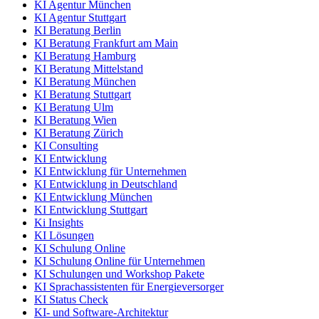
KI Agentur München
KI Agentur Stuttgart
KI Beratung Berlin
KI Beratung Frankfurt am Main
KI Beratung Hamburg
KI Beratung Mittelstand
KI Beratung München
KI Beratung Stuttgart
KI Beratung Ulm
KI Beratung Wien
KI Beratung Zürich
KI Consulting
KI Entwicklung
KI Entwicklung für Unternehmen
KI Entwicklung in Deutschland
KI Entwicklung München
KI Entwicklung Stuttgart
Ki Insights
KI Lösungen
KI Schulung Online
KI Schulung Online für Unternehmen
KI Schulungen und Workshop Pakete
KI Sprachassistenten für Energieversorger
KI Status Check
KI- und Software-Architektur