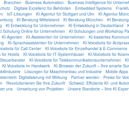
Branchen
Business Automation
Business Intelligence für Untern
chutz
Digitale Exzellenz für Behörden
Embedded Systems
Frankf
um
IoT-Lösungen
KI Agentur für Stuttgart und Ulm
KI Agentur Mün
amburg
KI Beratung Mittelstand
KI Beratung München
KI Beratung 
g
KI Entwicklung für Unternehmen
KI Entwicklung in Deutschland
I Schulung Online für Unternehmen
KI Schulungen und Workshop Pa
KI-Agenten
KI-Assistenten für Unternehmen
KI-basiertes Kommun
ng
KI-Sprachassistenten für Unternehmen
KI-Voicebots für Arztprax
icebots für Call Center
KI-Voicebots für Einzelhandel & E-Commerce
 für Hotels
KI-Voicebots für IT-Systemhäuser
KI-Voicebots für Kosme
 Steuerberater
KI-Voicebots für Telekommunikationsunternehmen
KI
KI-Voicebots im Handwerk
KI‑Browser der Zukunft – Ihre smarte Sur
bilindustrie
Lösungen für Maschinenbau und Industrie
Mobile Apps
sterreich: Digitalisierung mit Wirkung
Partner werden
Preise für Vo
en
Revolutionieren Sie Ihre Zukunft
Schweiz: Effiziente KI- und Aut
er uns
Umsetzung von Projekten
Unsere Standorte – Ihre KI-Exper