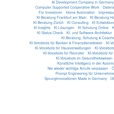
AI Development Company in Germany
Computer Supported Cooperative Work
Datens
Für Investoren
Home Automation
Impress
KI Beratung Frankfurt am Main
KI Beratung H
KI Beratung Zürich
KI Consulting
KI Entwicklun
Ki Insights
KI Lösungen
KI Schulung Online
K
KI Status Check
KI- und Software-Architektur
KI-Beratung, Schulung & Coachi
KI-Voicebots für Banken & Finanzdienstleister
KI-Vo
KI-Voicebots für Hausverwaltungen
KI-Voicebots
KI-Voicebots für Recruiter
KI-Voicebots für
KI-Voicebots im Gesundheitswesen
Künstliche Intelligenz in der Automo
Nie wieder wichtige Anrufe verpassen
Ö
Prompt Engineering für Unternehm
Sprunginnovationen Made in Germany
Üb