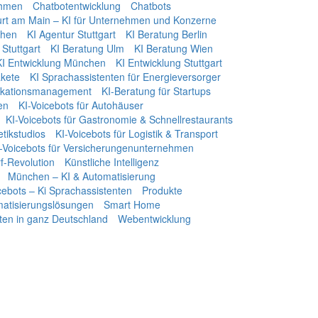
ehmen
Chatbotentwicklung
Chatbots
urt am Main – KI für Unternehmen und Konzerne
chen
KI Agentur Stuttgart
KI Beratung Berlin
Stuttgart
KI Beratung Ulm
KI Beratung Wien
KI Entwicklung München
KI Entwicklung Stuttgart
kete
KI Sprachassistenten für Energieversorger
ikationsmanagement
KI-Beratung für Startups
en
KI-Voicebots für Autohäuser
KI-Voicebots für Gastronomie & Schnellrestaurants
tikstudios
KI-Voicebots für Logistik & Transport
-Voicebots für Versicherungenunternehmen
f‑Revolution
Künstliche Intelligenz
München – KI & Automatisierung
icebots – Ki Sprachassistenten
Produkte
omatisierungslösungen
Smart Home
ten in ganz Deutschland
Webentwicklung