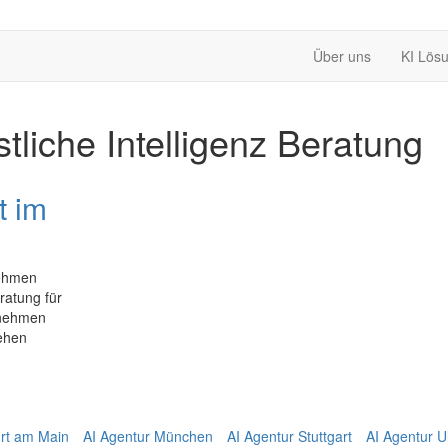
Über uns
KI Lös
tliche Intelligenz Beratung
t im
nehmen
ratung für
rnehmen
ehen
urt am Main
AI Agentur München
AI Agentur Stuttgart
AI Agentur 