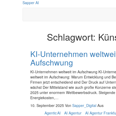
Zum
Sapper AI
Inhalt
springen
Schlagwort:
Küns
KI-Unternehmen weltwei
Aufschwung
KI-Unternehmen weltweit im Aufschwung KI-Unter
weltweit im Aufschwung: Warum Entwicklung und Be
Firmen jetzt entscheidend sind Der Druck auf Unte
wächst Der Mittelstand wie auch große Konzerne st
2025 unter enormem Wettbewerbsdruck. Steigende
Energiekosten,…
10. September 2025
Von
Sapper_Digital
Aus
Agentic AI
AI Agentur
AI Agentur Frankf