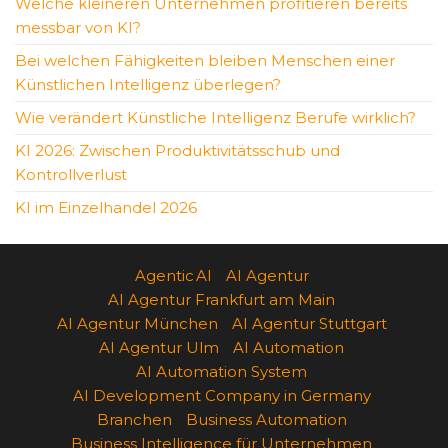
Welche kleineren Unternehmen profitieren bereits
messbar von KI?
Bei welchen Fähigkeiten bleiben Menschen einer
Künstlichen Intelligenz überlegen?
Wie verändert Künstliche Intelligenz Berufe wirklich?
KI 2026: Zwischen Produktivitätsschub und
Kontrollverlust
KI im Einzelhandel 2026
Agentic AI
AI Agentur
AI Agentur Frankfurt am Main
AI Agentur München
AI Agentur Stuttgart
AI Agentur Ulm
AI Automation
AI Automation System
AI Development Company in Germany
Branchen
Business Automation
Business Intelligence für Unternehmen