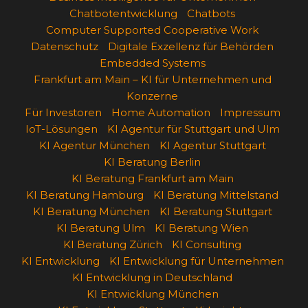
Chatbotentwicklung
Chatbots
Computer Supported Cooperative Work
Datenschutz
Digitale Exzellenz für Behörden
Embedded Systems
Frankfurt am Main – KI für Unternehmen und
Konzerne
Für Investoren
Home Automation
Impressum
IoT-Lösungen
KI Agentur für Stuttgart und Ulm
KI Agentur München
KI Agentur Stuttgart
KI Beratung Berlin
KI Beratung Frankfurt am Main
KI Beratung Hamburg
KI Beratung Mittelstand
KI Beratung München
KI Beratung Stuttgart
KI Beratung Ulm
KI Beratung Wien
KI Beratung Zürich
KI Consulting
KI Entwicklung
KI Entwicklung für Unternehmen
KI Entwicklung in Deutschland
KI Entwicklung München