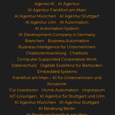
Agentic AI
AI Agentur
AI Agentur Frankfurt am Main
AI Agentur München
AI Agentur Stuttgart
AI Agentur Ulm
AI Automation
AI Automation System
AI Development Company in Germany
Branchen
Business Automation
Business Intelligence für Unternehmen
Chatbotentwicklung
Chatbots
Computer Supported Cooperative Work
Datenschutz
Digitale Exzellenz für Behörden
Embedded Systems
Frankfurt am Main – KI für Unternehmen und
Konzerne
Für Investoren
Home Automation
Impressum
IoT-Lösungen
KI Agentur für Stuttgart und Ulm
KI Agentur München
KI Agentur Stuttgart
KI Beratung Berlin
KI Beratung Frankfurt am Main