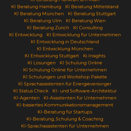
KI Beratung Hamburg
KI Beratung Mittelstand
KI Beratung München
KI Beratung Stuttgart
KI Beratung Ulm
KI Beratung Wien
KI Beratung Zürich
KI Consulting
KI Entwicklung
KI Entwicklung für Unternehmen
KI Entwicklung in Deutschland
KI Entwicklung München
KI Entwicklung Stuttgart
Ki Insights
KI Lösungen
KI Schulung Online
KI Schulung Online für Unternehmen
KI Schulungen und Workshop Pakete
KI Sprachassistenten für Energieversorger
KI Status Check
KI- und Software-Architektur
KI-Agenten
KI-Assistenten für Unternehmen
KI-basiertes Kommunikationsmanagement
KI-Beratung für Startups
KI-Beratung, Schulung & Coaching
KI-Sprachassistenten für Unternehmen