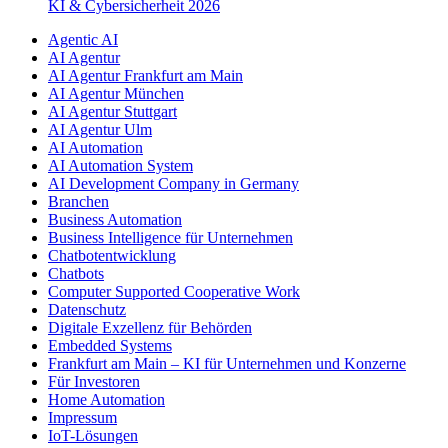
KI & Cybersicherheit 2026
Agentic AI
AI Agentur
AI Agentur Frankfurt am Main
AI Agentur München
AI Agentur Stuttgart
AI Agentur Ulm
AI Automation
AI Automation System
AI Development Company in Germany
Branchen
Business Automation
Business Intelligence für Unternehmen
Chatbotentwicklung
Chatbots
Computer Supported Cooperative Work
Datenschutz
Digitale Exzellenz für Behörden
Embedded Systems
Frankfurt am Main – KI für Unternehmen und Konzerne
Für Investoren
Home Automation
Impressum
IoT-Lösungen