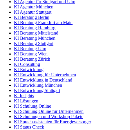
KI Agentur für Stuttgart und Ulm
KI Agentur München
KI Agentur Stuttgart
KI Beratung Berlin
KI Beratung Frankfurt am Main
KI Beratung Hamburg
KI Beratung Mittelstand
KI Beratung München
KI Beratung Stuttgart
KI Beratung Ulm
KI Beratung Wien
KI Beratung Zürich
KI Consulting
KI Entwicklung
KI Entwicklung für Unternehmen
KI Entwicklung in Deutschland
KI Entwicklung München
KI Entwicklung Stuttgart
Ki Insights
KI Lösungen
KI Schulung Online
KI Schulung Online für Unternehmen
KI Schulungen und Workshop Pakete
KI Sprachassistenten für Energieversorger
KI Status Check