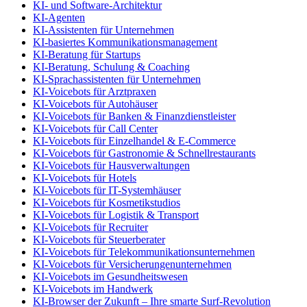
KI- und Software-Architektur
KI-Agenten
KI-Assistenten für Unternehmen
KI-basiertes Kommunikationsmanagement
KI-Beratung für Startups
KI-Beratung, Schulung & Coaching
KI-Sprachassistenten für Unternehmen
KI-Voicebots für Arztpraxen
KI-Voicebots für Autohäuser
KI-Voicebots für Banken & Finanzdienstleister
KI-Voicebots für Call Center
KI-Voicebots für Einzelhandel & E-Commerce
KI-Voicebots für Gastronomie & Schnellrestaurants
KI-Voicebots für Hausverwaltungen
KI-Voicebots für Hotels
KI-Voicebots für IT-Systemhäuser
KI-Voicebots für Kosmetikstudios
KI-Voicebots für Logistik & Transport
KI-Voicebots für Recruiter
KI-Voicebots für Steuerberater
KI-Voicebots für Telekommunikationsunternehmen
KI-Voicebots für Versicherungenunternehmen
KI-Voicebots im Gesundheitswesen
KI-Voicebots im Handwerk
KI‑Browser der Zukunft – Ihre smarte Surf‑Revolution