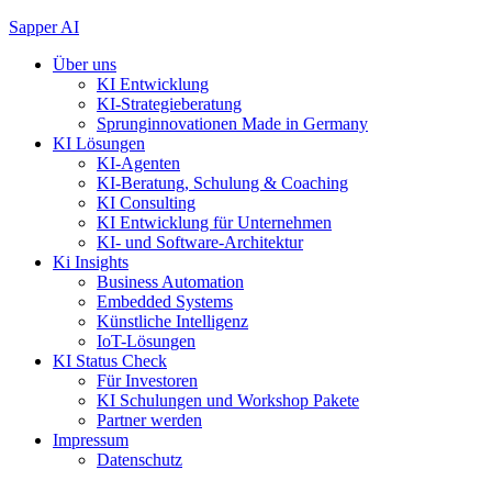
Zum
Sapper AI
Inhalt
Über uns
springen
KI Entwicklung
KI-Strategieberatung
Sprunginnovationen Made in Germany
KI Lösungen
KI-Agenten
KI-Beratung, Schulung & Coaching
KI Consulting
KI Entwicklung für Unternehmen
KI- und Software-Architektur
Ki Insights
Business Automation
Embedded Systems
Künstliche Intelligenz
IoT-Lösungen
KI Status Check
Für Investoren
KI Schulungen und Workshop Pakete
Partner werden
Impressum
Datenschutz