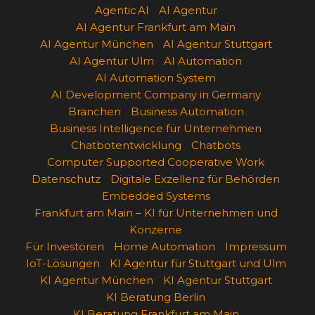
Agentic AI
AI Agentur
AI Agentur Frankfurt am Main
AI Agentur München
AI Agentur Stuttgart
AI Agentur Ulm
AI Automation
AI Automation System
AI Development Company in Germany
Branchen
Business Automation
Business Intelligence für Unternehmen
Chatbotentwicklung
Chatbots
Computer Supported Cooperative Work
Datenschutz
Digitale Exzellenz für Behörden
Embedded Systems
Frankfurt am Main – KI für Unternehmen und
Konzerne
Für Investoren
Home Automation
Impressum
IoT-Lösungen
KI Agentur für Stuttgart und Ulm
KI Agentur München
KI Agentur Stuttgart
KI Beratung Berlin
KI Beratung Frankfurt am Main