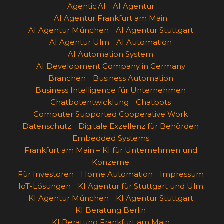
Agentic AI
AI Agentur
AI Agentur Frankfurt am Main
AI Agentur München
AI Agentur Stuttgart
AI Agentur Ulm
AI Automation
AI Automation System
AI Development Company in Germany
Branchen
Business Automation
Business Intelligence für Unternehmen
Chatbotentwicklung
Chatbots
Computer Supported Cooperative Work
Datenschutz
Digitale Exzellenz für Behörden
Embedded Systems
Frankfurt am Main – KI für Unternehmen und
Konzerne
Für Investoren
Home Automation
Impressum
IoT-Lösungen
KI Agentur für Stuttgart und Ulm
KI Agentur München
KI Agentur Stuttgart
KI Beratung Berlin
KI Beratung Frankfurt am Main