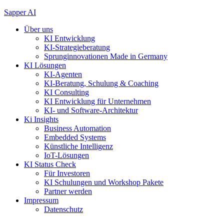
Zum
Sapper AI
Inhalt
Über uns
springen
KI Entwicklung
KI-Strategieberatung
Sprunginnovationen Made in Germany
KI Lösungen
KI-Agenten
KI-Beratung, Schulung & Coaching
KI Consulting
KI Entwicklung für Unternehmen
KI- und Software-Architektur
Ki Insights
Business Automation
Embedded Systems
Künstliche Intelligenz
IoT-Lösungen
KI Status Check
Für Investoren
KI Schulungen und Workshop Pakete
Partner werden
Impressum
Datenschutz