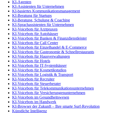
KI-Agenten
KI-Assistenten für Unternehmen
KI-basiertes Kommunikationsmanagement
KI-Beratung für Startups
KI-Beratung, Schulung & Coaching
KI-Sprachassistenten für Unternehmen
KI-Voicebots für Arztpraxen
KI-Voicebots für Autohäuser
KI-Voicebots für Banken & Finanzdienstleister
KI-Voicebots für Call Center
KI-Voicebots für Einzelhandel & E-Commerce
KI-Voicebots für Gastronomie & Schnellrestaurants
KI-Voicebots für Hausverwaltungen
KI-Voicebots für Hotels
KI-Voicebots für IT-Systemhäuser
KI-Voicebots für Kosmetikstudios
KI-Voicebots für Logistik & Transport
KI-Voicebots für Recruiter
KI-Voicebots für Steuerberater
KI-Voicebots für Telekommunikationsunternehmen
KI-Voicebots für Versicherungenunternehmen
KI-Voicebots im Gesundheitswesen
KI-Voicebots im Handwerk
KI‑Browser der Zukunft – Ihre smarte Surf‑Revolution
Künstliche Intelligenz