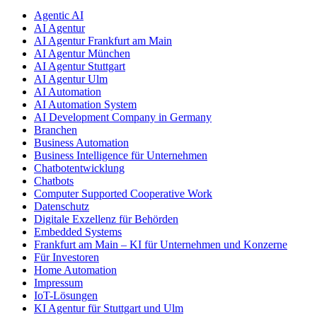
Agentic AI
AI Agentur
AI Agentur Frankfurt am Main
AI Agentur München
AI Agentur Stuttgart
AI Agentur Ulm
AI Automation
AI Automation System
AI Development Company in Germany
Branchen
Business Automation
Business Intelligence für Unternehmen
Chatbotentwicklung
Chatbots
Computer Supported Cooperative Work
Datenschutz
Digitale Exzellenz für Behörden
Embedded Systems
Frankfurt am Main – KI für Unternehmen und Konzerne
Für Investoren
Home Automation
Impressum
IoT-Lösungen
KI Agentur für Stuttgart und Ulm