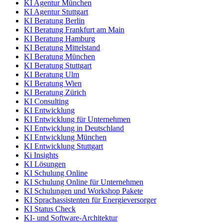
KI Agentur München
KI Agentur Stuttgart
KI Beratung Berlin
KI Beratung Frankfurt am Main
KI Beratung Hamburg
KI Beratung Mittelstand
KI Beratung München
KI Beratung Stuttgart
KI Beratung Ulm
KI Beratung Wien
KI Beratung Zürich
KI Consulting
KI Entwicklung
KI Entwicklung für Unternehmen
KI Entwicklung in Deutschland
KI Entwicklung München
KI Entwicklung Stuttgart
Ki Insights
KI Lösungen
KI Schulung Online
KI Schulung Online für Unternehmen
KI Schulungen und Workshop Pakete
KI Sprachassistenten für Energieversorger
KI Status Check
KI- und Software-Architektur