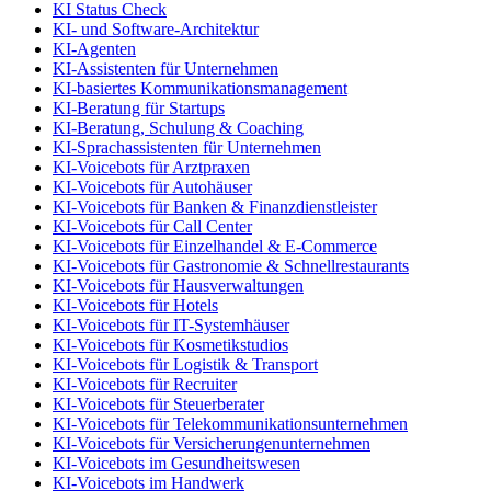
KI Status Check
KI- und Software-Architektur
KI-Agenten
KI-Assistenten für Unternehmen
KI-basiertes Kommunikationsmanagement
KI-Beratung für Startups
KI-Beratung, Schulung & Coaching
KI-Sprachassistenten für Unternehmen
KI-Voicebots für Arztpraxen
KI-Voicebots für Autohäuser
KI-Voicebots für Banken & Finanzdienstleister
KI-Voicebots für Call Center
KI-Voicebots für Einzelhandel & E-Commerce
KI-Voicebots für Gastronomie & Schnellrestaurants
KI-Voicebots für Hausverwaltungen
KI-Voicebots für Hotels
KI-Voicebots für IT-Systemhäuser
KI-Voicebots für Kosmetikstudios
KI-Voicebots für Logistik & Transport
KI-Voicebots für Recruiter
KI-Voicebots für Steuerberater
KI-Voicebots für Telekommunikationsunternehmen
KI-Voicebots für Versicherungenunternehmen
KI-Voicebots im Gesundheitswesen
KI-Voicebots im Handwerk