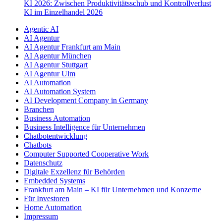
KI 2026: Zwischen Produktivitätsschub und Kontrollverlust
KI im Einzelhandel 2026
Agentic AI
AI Agentur
AI Agentur Frankfurt am Main
AI Agentur München
AI Agentur Stuttgart
AI Agentur Ulm
AI Automation
AI Automation System
AI Development Company in Germany
Branchen
Business Automation
Business Intelligence für Unternehmen
Chatbotentwicklung
Chatbots
Computer Supported Cooperative Work
Datenschutz
Digitale Exzellenz für Behörden
Embedded Systems
Frankfurt am Main – KI für Unternehmen und Konzerne
Für Investoren
Home Automation
Impressum