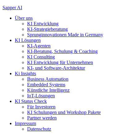
Zum
Sapper AI
Inhalt
Über uns
springen
KI Entwicklung
KI-Strategieberatung
Sprunginnovationen Made in Germany
KI Lösungen
KI-Agenten
KI-Beratung, Schulung & Coaching
KI Consulting
KI Entwicklung für Unternehmen
KI- und Software-Architektur
Ki Insights
Business Automation
Embedded Systems
Künstliche Intelligenz
IoT-Lösungen
KI Status Check
Für Investoren
KI Schulungen und Workshop Pakete
Partner werden
Impressum
Datenschutz