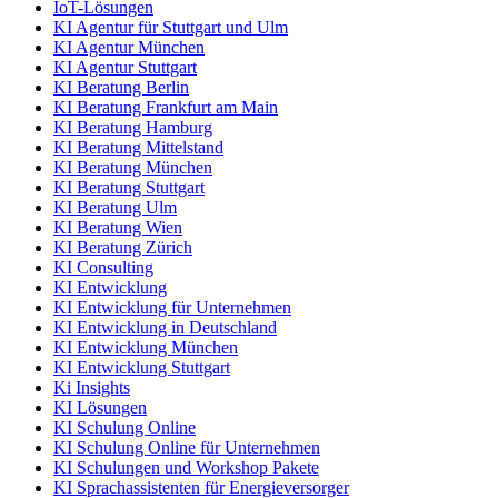
IoT-Lösungen
KI Agentur für Stuttgart und Ulm
KI Agentur München
KI Agentur Stuttgart
KI Beratung Berlin
KI Beratung Frankfurt am Main
KI Beratung Hamburg
KI Beratung Mittelstand
KI Beratung München
KI Beratung Stuttgart
KI Beratung Ulm
KI Beratung Wien
KI Beratung Zürich
KI Consulting
KI Entwicklung
KI Entwicklung für Unternehmen
KI Entwicklung in Deutschland
KI Entwicklung München
KI Entwicklung Stuttgart
Ki Insights
KI Lösungen
KI Schulung Online
KI Schulung Online für Unternehmen
KI Schulungen und Workshop Pakete
KI Sprachassistenten für Energieversorger