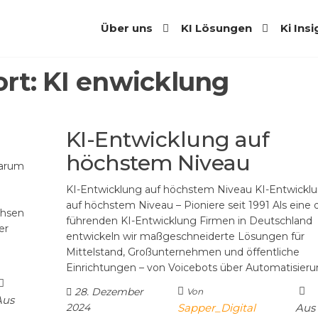
Über uns
KI Lösungen
Ki Ins
rt:
KI enwicklung
KI-Entwicklung auf
höchstem Niveau
Warum
KI-Entwicklung auf höchstem Niveau KI-Entwickl
auf höchstem Niveau – Pioniere seit 1991 Als eine 
chsen
führenden KI-Entwicklung Firmen in Deutschland
er
entwickeln wir maßgeschneiderte Lösungen für
Mittelstand, Großunternehmen und öffentliche
Einrichtungen – von Voicebots über Automatisier
28. Dezember
Von
Aus
2024
Sapper_Digital
Aus