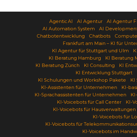
Agentic AI
AI Agentur
AI Agentur F
AI Automation System
AI Developmen
Chatbotentwicklung
Chatbots
Computer
Frankfurt am Main – KI für Un
KI Agentur für Stuttgart und Ulm
K
KI Beratung Hamburg
KI Beratung M
KI Beratung Zürich
KI Consulting
KI Entw
KI Entwicklung Stuttgart
KI Schulungen und Workshop Pakete
KI
KI-Assistenten für Unternehmen
KI-ba
KI-Sprachassistenten für Unternehmen
KI
KI-Voicebots für Call Center
KI-V
KI-Voicebots für Hausverwaltungen
KI-Voicebots für Lo
KI-Voicebots für Telekommunikations
KI-Voicebots im Handw