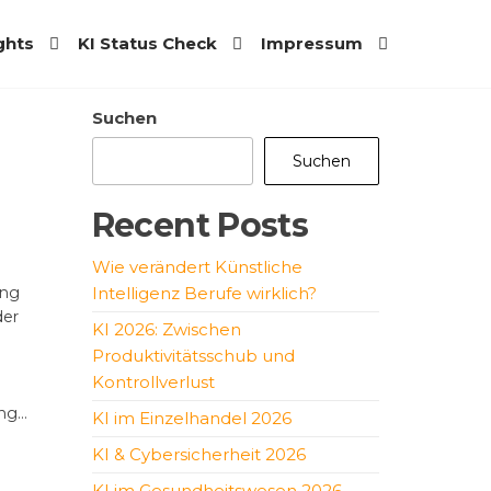
ights
KI Status Check
Impressum
Suchen
Suchen
Recent Posts
Wie verändert Künstliche
ung
Intelligenz Berufe wirklich?
der
KI 2026: Zwischen
Produktivitätsschub und
Kontrollverlust
ung…
KI im Einzelhandel 2026
KI & Cybersicherheit 2026
KI im Gesundheitswesen 2026