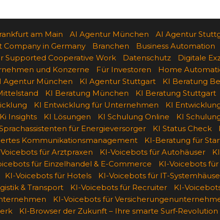
rankfurt am Main
AI Agentur München
AI Agentur Stutt
t Company in Germany
Branchen
Business Automation
 Supported Cooperative Work
Datenschutz
Digitale Ex
ternehmen und Konzerne
Für Investoren
Home Automati
I Agentur München
KI Agentur Stuttgart
KI Beratung Ber
ittelstand
KI Beratung München
KI Beratung Stuttgart
icklung
KI Entwicklung für Unternehmen
KI Entwicklun
Ki Insights
KI Lösungen
KI Schulung Online
KI Schulun
 Sprachassistenten für Energieversorger
KI Status Check
siertes Kommunikationsmanagement
KI-Beratung für Sta
-Voicebots für Arztpraxen
KI-Voicebots für Autohäuser
KI
oicebots für Einzelhandel & E-Commerce
KI-Voicebots für
KI-Voicebots für Hotels
KI-Voicebots für IT-Systemhäuse
gistik & Transport
KI-Voicebots für Recruiter
KI-Voicebots
unternehmen
KI-Voicebots für Versicherungenunternehm
erk
KI‑Browser der Zukunft – Ihre smarte Surf‑Revolution