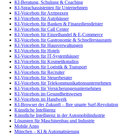
KI-Beratung, Schulung & Coaching
KI-Sprachassistenten für Unternehmen
KI-Voicebots für Arztpraxen
KI-Voicebots für Autohäuser
KI-Voicebots für Banken & Finanzdienstleister
KI-Voicebots für Call Center
KI-Voicebots für Einzelhandel & E-Commerce
KI-Voicebots für Gastronomie & Schnellrestaurants
KI-Voicebots für Hausverwaltungen
KI-Voicebots für Hotels
KI-Voicebots für IT-Systemhäuser
KI-Voicebots für Kosmetikstudios
KI-Voicebots für Logistik & Transport
KI-Voicebots für Recruiter
KI-Voicebots für Steuerberater
KI-Voicebots für Telekommunikationsunternehmen
KI-Voicebots für Versicherungenunternehmen
KI-Voicebots im Gesundheitswesen
KI-Voicebots im Handwerk
KI‑Browser der Zukunft – Ihre smarte Surf‑Revolution
Künstliche Intelligenz
Künstliche Intelligenz in der Automobilindustrie
Lösungen für Maschinenbau und Industrie
Mobile Apps
München – KI & Automatisierung