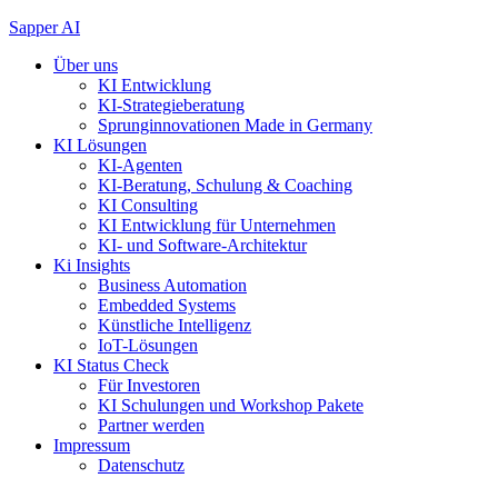
Zum
Sapper AI
Inhalt
Über uns
springen
KI Entwicklung
KI-Strategieberatung
Sprunginnovationen Made in Germany
KI Lösungen
KI-Agenten
KI-Beratung, Schulung & Coaching
KI Consulting
KI Entwicklung für Unternehmen
KI- und Software-Architektur
Ki Insights
Business Automation
Embedded Systems
Künstliche Intelligenz
IoT-Lösungen
KI Status Check
Für Investoren
KI Schulungen und Workshop Pakete
Partner werden
Impressum
Datenschutz