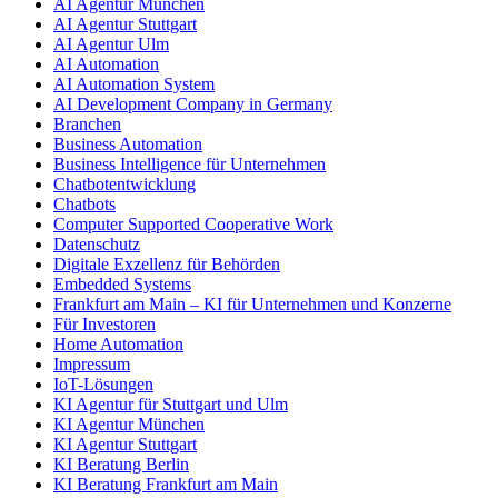
AI Agentur München
AI Agentur Stuttgart
AI Agentur Ulm
AI Automation
AI Automation System
AI Development Company in Germany
Branchen
Business Automation
Business Intelligence für Unternehmen
Chatbotentwicklung
Chatbots
Computer Supported Cooperative Work
Datenschutz
Digitale Exzellenz für Behörden
Embedded Systems
Frankfurt am Main – KI für Unternehmen und Konzerne
Für Investoren
Home Automation
Impressum
IoT-Lösungen
KI Agentur für Stuttgart und Ulm
KI Agentur München
KI Agentur Stuttgart
KI Beratung Berlin
KI Beratung Frankfurt am Main