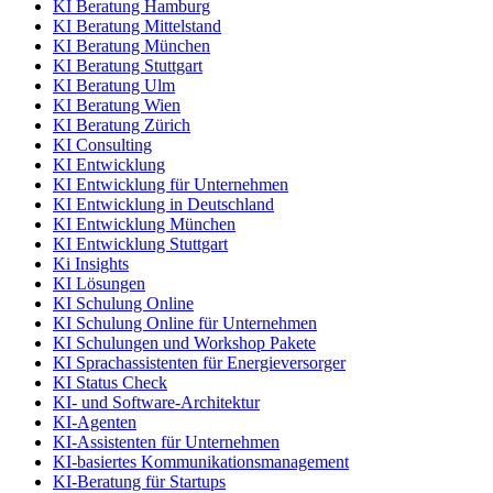
KI Beratung Hamburg
KI Beratung Mittelstand
KI Beratung München
KI Beratung Stuttgart
KI Beratung Ulm
KI Beratung Wien
KI Beratung Zürich
KI Consulting
KI Entwicklung
KI Entwicklung für Unternehmen
KI Entwicklung in Deutschland
KI Entwicklung München
KI Entwicklung Stuttgart
Ki Insights
KI Lösungen
KI Schulung Online
KI Schulung Online für Unternehmen
KI Schulungen und Workshop Pakete
KI Sprachassistenten für Energieversorger
KI Status Check
KI- und Software-Architektur
KI-Agenten
KI-Assistenten für Unternehmen
KI-basiertes Kommunikationsmanagement
KI-Beratung für Startups