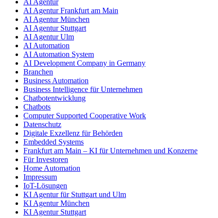
AI Agentur
AI Agentur Frankfurt am Main
AI Agentur München
AI Agentur Stuttgart
AI Agentur Ulm
AI Automation
AI Automation System
AI Development Company in Germany
Branchen
Business Automation
Business Intelligence für Unternehmen
Chatbotentwicklung
Chatbots
Computer Supported Cooperative Work
Datenschutz
Digitale Exzellenz für Behörden
Embedded Systems
Frankfurt am Main – KI für Unternehmen und Konzerne
Für Investoren
Home Automation
Impressum
IoT-Lösungen
KI Agentur für Stuttgart und Ulm
KI Agentur München
KI Agentur Stuttgart