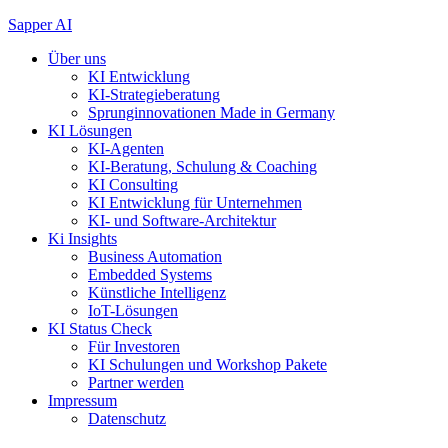
Zum
Sapper AI
Inhalt
Über uns
springen
KI Entwicklung
KI-Strategieberatung
Sprunginnovationen Made in Germany
KI Lösungen
KI-Agenten
KI-Beratung, Schulung & Coaching
KI Consulting
KI Entwicklung für Unternehmen
KI- und Software-Architektur
Ki Insights
Business Automation
Embedded Systems
Künstliche Intelligenz
IoT-Lösungen
KI Status Check
Für Investoren
KI Schulungen und Workshop Pakete
Partner werden
Impressum
Datenschutz