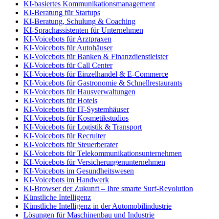
KI-basiertes Kommunikationsmanagement
KI-Beratung für Startups
KI-Beratung, Schulung & Coaching
KI-Sprachassistenten für Unternehmen
KI-Voicebots für Arztpraxen
KI-Voicebots für Autohäuser
KI-Voicebots für Banken & Finanzdienstleister
KI-Voicebots für Call Center
KI-Voicebots für Einzelhandel & E-Commerce
KI-Voicebots für Gastronomie & Schnellrestaurants
KI-Voicebots für Hausverwaltungen
KI-Voicebots für Hotels
KI-Voicebots für IT-Systemhäuser
KI-Voicebots für Kosmetikstudios
KI-Voicebots für Logistik & Transport
KI-Voicebots für Recruiter
KI-Voicebots für Steuerberater
KI-Voicebots für Telekommunikationsunternehmen
KI-Voicebots für Versicherungenunternehmen
KI-Voicebots im Gesundheitswesen
KI-Voicebots im Handwerk
KI‑Browser der Zukunft – Ihre smarte Surf‑Revolution
Künstliche Intelligenz
Künstliche Intelligenz in der Automobilindustrie
Lösungen für Maschinenbau und Industrie