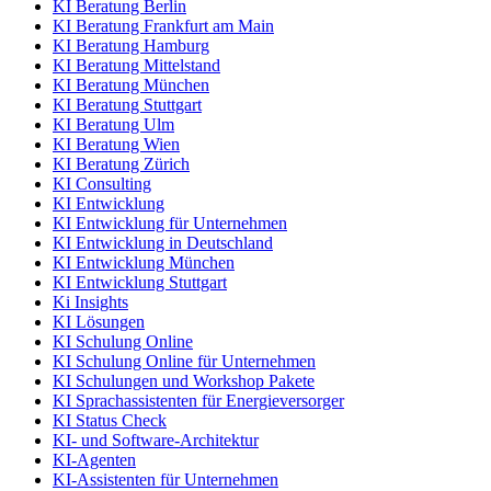
KI Beratung Berlin
KI Beratung Frankfurt am Main
KI Beratung Hamburg
KI Beratung Mittelstand
KI Beratung München
KI Beratung Stuttgart
KI Beratung Ulm
KI Beratung Wien
KI Beratung Zürich
KI Consulting
KI Entwicklung
KI Entwicklung für Unternehmen
KI Entwicklung in Deutschland
KI Entwicklung München
KI Entwicklung Stuttgart
Ki Insights
KI Lösungen
KI Schulung Online
KI Schulung Online für Unternehmen
KI Schulungen und Workshop Pakete
KI Sprachassistenten für Energieversorger
KI Status Check
KI- und Software-Architektur
KI-Agenten
KI-Assistenten für Unternehmen