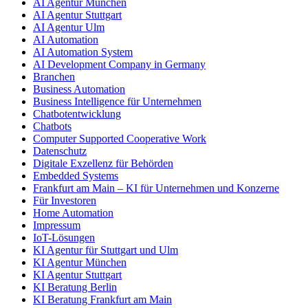
AI Agentur München
AI Agentur Stuttgart
AI Agentur Ulm
AI Automation
AI Automation System
AI Development Company in Germany
Branchen
Business Automation
Business Intelligence für Unternehmen
Chatbotentwicklung
Chatbots
Computer Supported Cooperative Work
Datenschutz
Digitale Exzellenz für Behörden
Embedded Systems
Frankfurt am Main – KI für Unternehmen und Konzerne
Für Investoren
Home Automation
Impressum
IoT-Lösungen
KI Agentur für Stuttgart und Ulm
KI Agentur München
KI Agentur Stuttgart
KI Beratung Berlin
KI Beratung Frankfurt am Main