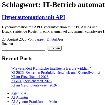
Schlagwort:
IT-Betrieb automat
Hyperautomation mit API
Hyperautomation mit API Hyperautomation mit API, AIOps und KI Ber
Druck: steigende Kosten, Fachkräftemangel und immer komplexere 
23. August 2025
Von
Sapper_Digital
Aus
Suchen
Suchen
Recent Posts
Wie verändert Künstliche Intelligenz Berufe wirklich?
KI 2026: Zwischen Produktivitätsschub und Kontrollverlust
KI im Einzelhandel 2026
KI & Cybersicherheit 2026
KI im Gesundheitswesen 2026
Agentic AI
AI Agentur
AI Agentur Frankfurt am Main