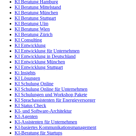
KI Beratung Hamburg
KI Beratung Mittelstand
KI Beratung München
KI Beratung Stuttgart
KI Beratung Ulm
KI Beratung Wien
KI Beratung Zürich
KI Consulting
KI Entwicklung
KI Entwicklung für Unternehmen
KI Entwicklung in Deutschland
KI Entwicklung München
KI Entwicklung Stuttgart
Ki Insights
KI Lösungen
KI Schulung Online
KI Schulung Online für Unternehmen
KI Schulungen und Workshop Pakete
KI Sprachassistenten für Energieversorger
KI Status Check
KI- und Software-Architektur
KI-Agenten
KI-Assistenten für Unternehmen
KI-basiertes Kommunikationsmanagement
KI-Beratung für Startups