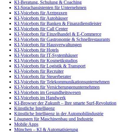
KI-Beratung, Schulung & Coaching
KI-Sprachassistenten für Unternehmen
KI-Voicebots für Arztpraxen
KI-Voicebots für Autohäuser
KI-Voicebots für Banken & Finanzdienstleister
KI-Voicebots für Call Center
KI-Voicebots für Einzelhandel & E-Commerce
KI-Voicebots für Gastronomie & Schnellrestaurants
KI-Voicebots für Hausverwaltungen
KI-Voicebots für Hotels
KI-Voicebots für IT-Systemhäuser
KI-Voicebots für Kosmetikstudios
KI-Voicebots für Logistik & Transport
KI-Voicebots für Recruiter
KI-Voicebots für Steuerberater
KI-Voicebots für Telekommunikationsunternehmen
KI-Voicebots für Versicherungenunternehmen
KI-Voicebots im Gesundheitswesen
KI-Voicebots im Handwerk
KI‑Browser der Zukunft – Ihre smarte Surf‑Revolution
Künstliche Intelligenz
Künstliche Intelligenz in der Automobilindustrie
Lösungen für Maschinenbau und Industrie
Mobile Apps
München – KI & Automatisierung