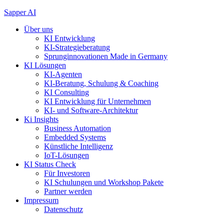
Zum
Sapper AI
Inhalt
Über uns
springen
KI Entwicklung
KI-Strategieberatung
Sprunginnovationen Made in Germany
KI Lösungen
KI-Agenten
KI-Beratung, Schulung & Coaching
KI Consulting
KI Entwicklung für Unternehmen
KI- und Software-Architektur
Ki Insights
Business Automation
Embedded Systems
Künstliche Intelligenz
IoT-Lösungen
KI Status Check
Für Investoren
KI Schulungen und Workshop Pakete
Partner werden
Impressum
Datenschutz