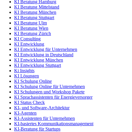
KI Beratung Hamburg
KI Beratung Mittelstand
KI Beratung München
KI Beratung Stuttgart
KI Beratung Ulm
KI Beratung Wien
KI Beratung Zürich
KI Consulting
KI Entwicklung
KI Entwicklung für Unternehmen
KI Entwicklung in Deutschland
KI Entwicklung München
KI Entwicklung Stuttgart
Ki Insights
KI Lösungen
KI Schulung Online
KI Schulung Online für Unternehmen
KI Schulungen und Workshop Pakete
KI Sprachassistenten für Energieversorger
KI Status Check
KI- und Software-Architektur
KI-Agenten
KI-Assistenten für Unternehmen
KI-basiertes Kommunikationsmanagement
KI-Beratung für Startups