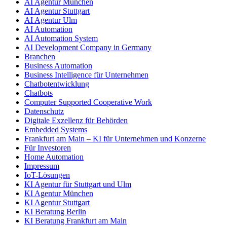
AI Agentur München
AI Agentur Stuttgart
AI Agentur Ulm
AI Automation
AI Automation System
AI Development Company in Germany
Branchen
Business Automation
Business Intelligence für Unternehmen
Chatbotentwicklung
Chatbots
Computer Supported Cooperative Work
Datenschutz
Digitale Exzellenz für Behörden
Embedded Systems
Frankfurt am Main – KI für Unternehmen und Konzerne
Für Investoren
Home Automation
Impressum
IoT-Lösungen
KI Agentur für Stuttgart und Ulm
KI Agentur München
KI Agentur Stuttgart
KI Beratung Berlin
KI Beratung Frankfurt am Main