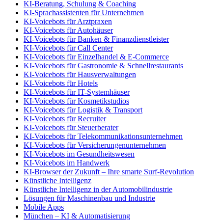
KI-Beratung, Schulung & Coaching
KI-Sprachassistenten für Unternehmen
KI-Voicebots für Arztpraxen
KI-Voicebots für Autohäuser
KI-Voicebots für Banken & Finanzdienstleister
KI-Voicebots für Call Center
KI-Voicebots für Einzelhandel & E-Commerce
KI-Voicebots für Gastronomie & Schnellrestaurants
KI-Voicebots für Hausverwaltungen
KI-Voicebots für Hotels
KI-Voicebots für IT-Systemhäuser
KI-Voicebots für Kosmetikstudios
KI-Voicebots für Logistik & Transport
KI-Voicebots für Recruiter
KI-Voicebots für Steuerberater
KI-Voicebots für Telekommunikationsunternehmen
KI-Voicebots für Versicherungenunternehmen
KI-Voicebots im Gesundheitswesen
KI-Voicebots im Handwerk
KI‑Browser der Zukunft – Ihre smarte Surf‑Revolution
Künstliche Intelligenz
Künstliche Intelligenz in der Automobilindustrie
Lösungen für Maschinenbau und Industrie
Mobile Apps
München – KI & Automatisierung