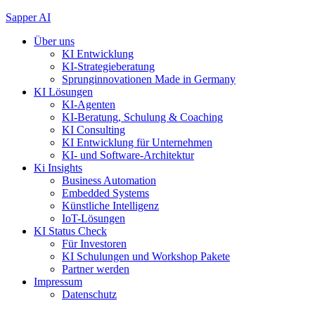
Zum
Sapper AI
Inhalt
Über uns
springen
KI Entwicklung
KI-Strategieberatung
Sprunginnovationen Made in Germany
KI Lösungen
KI-Agenten
KI-Beratung, Schulung & Coaching
KI Consulting
KI Entwicklung für Unternehmen
KI- und Software-Architektur
Ki Insights
Business Automation
Embedded Systems
Künstliche Intelligenz
IoT-Lösungen
KI Status Check
Für Investoren
KI Schulungen und Workshop Pakete
Partner werden
Impressum
Datenschutz