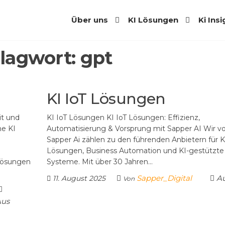
Über uns
KI Lösungen
Ki Ins
lagwort:
gpt
KI IoT Lösungen
it und
KI IoT Lösungen KI IoT Lösungen: Effizienz,
he KI
Automatisierung & Vorsprung mit Sapper AI Wir v
Sapper Ai zählen zu den führenden Anbietern für K.
Lösungen, Business Automation und KI-gestützte
Lösungen
Systeme. Mit über 30 Jahren…
Sapper_Digital
Au
11. August 2025
Von
Aus