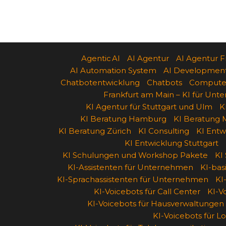
Agentic AI
AI Agentur
AI Agentur F
AI Automation System
AI Developmen
Chatbotentwicklung
Chatbots
Computer
Frankfurt am Main – KI für Un
KI Agentur für Stuttgart und Ulm
K
KI Beratung Hamburg
KI Beratung M
KI Beratung Zürich
KI Consulting
KI Entw
KI Entwicklung Stuttgart
KI Schulungen und Workshop Pakete
KI
KI-Assistenten für Unternehmen
KI-ba
KI-Sprachassistenten für Unternehmen
KI
KI-Voicebots für Call Center
KI-V
KI-Voicebots für Hausverwaltungen
KI-Voicebots für Lo