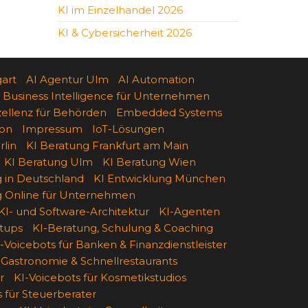
KI im Einzelhandel 2026
KI & Cybersicherheit 2026
gart
AI Agentur Ulm
AI Automation
Business Intelligence für Unternehmen
zellenz für Behörden
Embedded Systems
on
Impressum
IoT-Lösungen
lin
KI Beratung Frankfurt am Main
KI Beratung Ulm
KI Beratung Wien
g in Deutschland
KI Entwicklung München
g Online für Unternehmen
KI- und Software-Architektur
KI-Agenten
rtups
KI-Beratung, Schulung & Coaching
-Voicebots für Banken & Finanzdienstleister
 Gastronomie & Schnellrestaurants
r
KI-Voicebots für Kosmetikstudios
 für Steuerberater