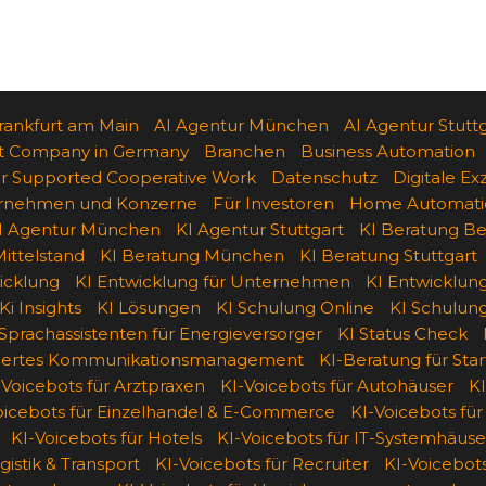
rankfurt am Main
AI Agentur München
AI Agentur Stutt
t Company in Germany
Branchen
Business Automation
 Supported Cooperative Work
Datenschutz
Digitale Ex
ternehmen und Konzerne
Für Investoren
Home Automati
I Agentur München
KI Agentur Stuttgart
KI Beratung Ber
ittelstand
KI Beratung München
KI Beratung Stuttgart
icklung
KI Entwicklung für Unternehmen
KI Entwicklun
Ki Insights
KI Lösungen
KI Schulung Online
KI Schulun
 Sprachassistenten für Energieversorger
KI Status Check
siertes Kommunikationsmanagement
KI-Beratung für Sta
-Voicebots für Arztpraxen
KI-Voicebots für Autohäuser
KI
oicebots für Einzelhandel & E-Commerce
KI-Voicebots für
KI-Voicebots für Hotels
KI-Voicebots für IT-Systemhäuse
gistik & Transport
KI-Voicebots für Recruiter
KI-Voicebots