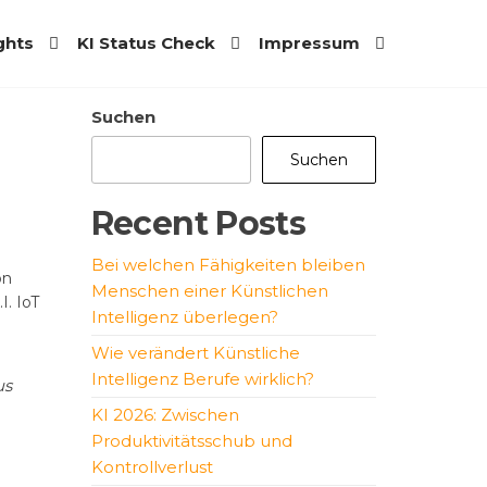
ights
KI Status Check
Impressum
Suchen
Suchen
Recent Posts
Bei welchen Fähigkeiten bleiben
on
Menschen einer Künstlichen
I. IoT
Intelligenz überlegen?
Wie verändert Künstliche
Intelligenz Berufe wirklich?
s
KI 2026: Zwischen
Produktivitätsschub und
Kontrollverlust