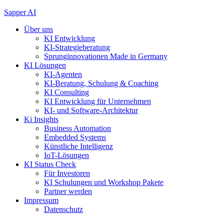
Zum
Sapper AI
Inhalt
Über uns
springen
KI Entwicklung
KI-Strategieberatung
Sprunginnovationen Made in Germany
KI Lösungen
KI-Agenten
KI-Beratung, Schulung & Coaching
KI Consulting
KI Entwicklung für Unternehmen
KI- und Software-Architektur
Ki Insights
Business Automation
Embedded Systems
Künstliche Intelligenz
IoT-Lösungen
KI Status Check
Für Investoren
KI Schulungen und Workshop Pakete
Partner werden
Impressum
Datenschutz