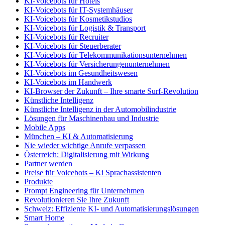
KI-Voicebots für Hotels
KI-Voicebots für IT-Systemhäuser
KI-Voicebots für Kosmetikstudios
KI-Voicebots für Logistik & Transport
KI-Voicebots für Recruiter
KI-Voicebots für Steuerberater
KI-Voicebots für Telekommunikationsunternehmen
KI-Voicebots für Versicherungenunternehmen
KI-Voicebots im Gesundheitswesen
KI-Voicebots im Handwerk
KI‑Browser der Zukunft – Ihre smarte Surf‑Revolution
Künstliche Intelligenz
Künstliche Intelligenz in der Automobilindustrie
Lösungen für Maschinenbau und Industrie
Mobile Apps
München – KI & Automatisierung
Nie wieder wichtige Anrufe verpassen
Österreich: Digitalisierung mit Wirkung
Partner werden
Preise für Voicebots – Ki Sprachassistenten
Produkte
Prompt Engineering für Unternehmen
Revolutionieren Sie Ihre Zukunft
Schweiz: Effiziente KI- und Automatisierungslösungen
Smart Home