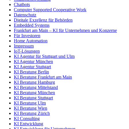
Chatbots
Computer Supported Cooperative Work
Datenschutz
Digitale Exzellenz für Behörden
Embedded Systems
Frankfurt am Main – KI für Unternehmen und Konzerne
Für Investoren
Home Automation
Impressum
IoT-Lösungen
KI Agentur für Stuttgart und Ulm
KI Agentur München
KI Agentur Stuttgart
KI Beratung Berlin
KI Beratung Frankfurt am Main
KI Beratung Hamburg
KI Beratung Mittelstand
KI Beratung München
KI Beratung Stuttgart
KI Beratung Ulm
KI Beratung Wien
KI Beratung Zürich
KI Consulting
KI Entwicklung
KI Entwicklung für Unternehmen