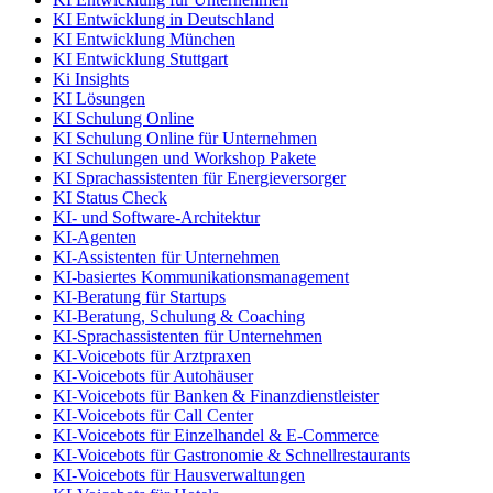
KI Entwicklung in Deutschland
KI Entwicklung München
KI Entwicklung Stuttgart
Ki Insights
KI Lösungen
KI Schulung Online
KI Schulung Online für Unternehmen
KI Schulungen und Workshop Pakete
KI Sprachassistenten für Energieversorger
KI Status Check
KI- und Software-Architektur
KI-Agenten
KI-Assistenten für Unternehmen
KI-basiertes Kommunikationsmanagement
KI-Beratung für Startups
KI-Beratung, Schulung & Coaching
KI-Sprachassistenten für Unternehmen
KI-Voicebots für Arztpraxen
KI-Voicebots für Autohäuser
KI-Voicebots für Banken & Finanzdienstleister
KI-Voicebots für Call Center
KI-Voicebots für Einzelhandel & E-Commerce
KI-Voicebots für Gastronomie & Schnellrestaurants
KI-Voicebots für Hausverwaltungen