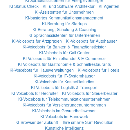
KI Sprachassistenten für Energieversorger
KI Status Check
KI- und Software-Architektur
KI-Agenten
KI-Assistenten für Unternehmen
KI-basiertes Kommunikationsmanagement
KI-Beratung für Startups
KI-Beratung, Schulung & Coaching
KI-Sprachassistenten für Unternehmen
KI-Voicebots für Arztpraxen
KI-Voicebots für Autohäuser
KI-Voicebots für Banken & Finanzdienstleister
KI-Voicebots für Call Center
KI-Voicebots für Einzelhandel & E-Commerce
KI-Voicebots für Gastronomie & Schnellrestaurants
KI-Voicebots für Hausverwaltungen
KI-Voicebots für Hotels
KI-Voicebots für IT-Systemhäuser
KI-Voicebots für Kosmetikstudios
KI-Voicebots für Logistik & Transport
KI-Voicebots für Recruiter
KI-Voicebots für Steuerberater
KI-Voicebots für Telekommunikationsunternehmen
KI-Voicebots für Versicherungenunternehmen
KI-Voicebots im Gesundheitswesen
KI-Voicebots im Handwerk
KI‑Browser der Zukunft – Ihre smarte Surf‑Revolution
Künstliche Intelligenz