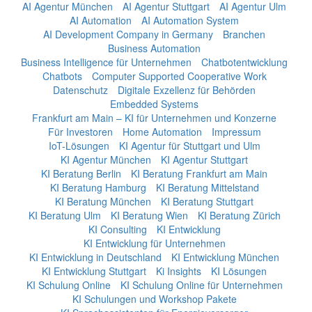
AI Agentur München
AI Agentur Stuttgart
AI Agentur Ulm
AI Automation
AI Automation System
AI Development Company in Germany
Branchen
Business Automation
Business Intelligence für Unternehmen
Chatbotentwicklung
Chatbots
Computer Supported Cooperative Work
Datenschutz
Digitale Exzellenz für Behörden
Embedded Systems
Frankfurt am Main – KI für Unternehmen und Konzerne
Für Investoren
Home Automation
Impressum
IoT-Lösungen
KI Agentur für Stuttgart und Ulm
KI Agentur München
KI Agentur Stuttgart
KI Beratung Berlin
KI Beratung Frankfurt am Main
KI Beratung Hamburg
KI Beratung Mittelstand
KI Beratung München
KI Beratung Stuttgart
KI Beratung Ulm
KI Beratung Wien
KI Beratung Zürich
KI Consulting
KI Entwicklung
KI Entwicklung für Unternehmen
KI Entwicklung in Deutschland
KI Entwicklung München
KI Entwicklung Stuttgart
Ki Insights
KI Lösungen
KI Schulung Online
KI Schulung Online für Unternehmen
KI Schulungen und Workshop Pakete