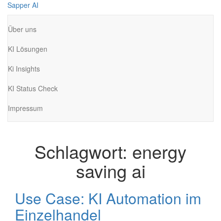
Zum
Sapper AI
Inhalt
springen
Über uns
KI Lösungen
Ki Insights
KI Status Check
Impressum
Schlagwort:
energy
saving ai
Use Case: KI Automation im
Einzelhandel