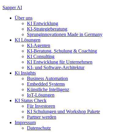
Zum
Sapper AI
Inhalt
Über uns
springen
KI Entwicklung
KI-Strategieberatung
Sprunginnovationen Made in Germany
KI Lösungen
KI-Agenten
KI-Beratung, Schulung & Coaching
KI Consulting
KI Entwicklung für Unternehmen
KI- und Software-Architektur
Ki Insights
Business Automation
Embedded Systems
Künstliche Intelligenz
IoT-Lösungen
KI Status Check
Für Investoren
KI Schulungen und Workshop Pakete
Partner werden
Impressum
Datenschutz