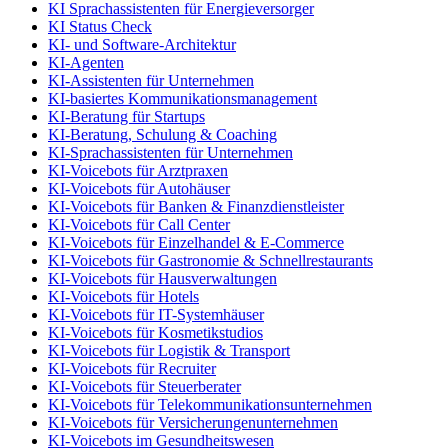
KI Sprachassistenten für Energieversorger
KI Status Check
KI- und Software-Architektur
KI-Agenten
KI-Assistenten für Unternehmen
KI-basiertes Kommunikationsmanagement
KI-Beratung für Startups
KI-Beratung, Schulung & Coaching
KI-Sprachassistenten für Unternehmen
KI-Voicebots für Arztpraxen
KI-Voicebots für Autohäuser
KI-Voicebots für Banken & Finanzdienstleister
KI-Voicebots für Call Center
KI-Voicebots für Einzelhandel & E-Commerce
KI-Voicebots für Gastronomie & Schnellrestaurants
KI-Voicebots für Hausverwaltungen
KI-Voicebots für Hotels
KI-Voicebots für IT-Systemhäuser
KI-Voicebots für Kosmetikstudios
KI-Voicebots für Logistik & Transport
KI-Voicebots für Recruiter
KI-Voicebots für Steuerberater
KI-Voicebots für Telekommunikationsunternehmen
KI-Voicebots für Versicherungenunternehmen
KI-Voicebots im Gesundheitswesen