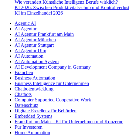
Wie verändert Künstliche Intelligenz Berufe wirklich?
KI 2026: Zwischen Produktivitätsschub und Kontrollverlust
KI im Einzelhandel 2026
Agentic AI
AI Agentur
AI Agentur Frankfurt am Main
AI Agentur München
AI Agentur Stuttgart
AI Agentur Ulm
AI Automation
AI Automation System
AI Development Company in Germany
Branchen
Business Automation
Business Intelligence für Unternehmen
Chatbotentwicklung
Chatbots
Computer Supported Cooperative Work
Datenschutz
Digitale Exzellenz für Behörden
Embedded Systems
Frankfurt am Main – KI für Unternehmen und Konzerne
Für Investoren
Home Automation