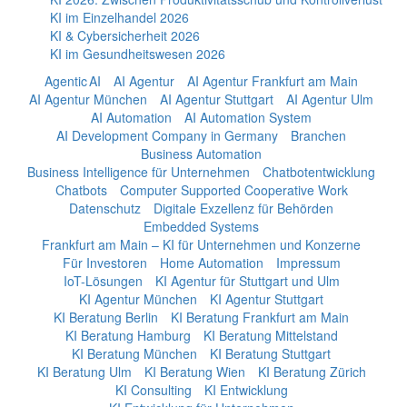
KI im Einzelhandel 2026
KI & Cybersicherheit 2026
KI im Gesundheitswesen 2026
Agentic AI
AI Agentur
AI Agentur Frankfurt am Main
AI Agentur München
AI Agentur Stuttgart
AI Agentur Ulm
AI Automation
AI Automation System
AI Development Company in Germany
Branchen
Business Automation
Business Intelligence für Unternehmen
Chatbotentwicklung
Chatbots
Computer Supported Cooperative Work
Datenschutz
Digitale Exzellenz für Behörden
Embedded Systems
Frankfurt am Main – KI für Unternehmen und Konzerne
Für Investoren
Home Automation
Impressum
IoT-Lösungen
KI Agentur für Stuttgart und Ulm
KI Agentur München
KI Agentur Stuttgart
KI Beratung Berlin
KI Beratung Frankfurt am Main
KI Beratung Hamburg
KI Beratung Mittelstand
KI Beratung München
KI Beratung Stuttgart
KI Beratung Ulm
KI Beratung Wien
KI Beratung Zürich
KI Consulting
KI Entwicklung