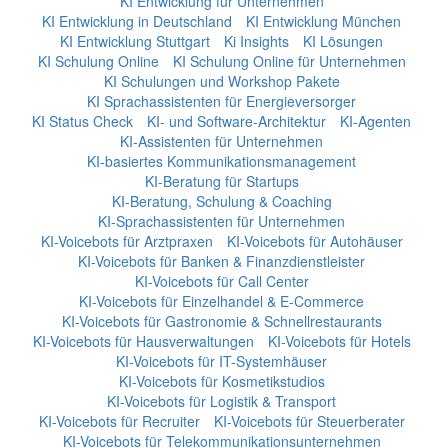
KI Entwicklung für Unternehmen
KI Entwicklung in Deutschland
KI Entwicklung München
KI Entwicklung Stuttgart
Ki Insights
KI Lösungen
KI Schulung Online
KI Schulung Online für Unternehmen
KI Schulungen und Workshop Pakete
KI Sprachassistenten für Energieversorger
KI Status Check
KI- und Software-Architektur
KI-Agenten
KI-Assistenten für Unternehmen
KI-basiertes Kommunikationsmanagement
KI-Beratung für Startups
KI-Beratung, Schulung & Coaching
KI-Sprachassistenten für Unternehmen
KI-Voicebots für Arztpraxen
KI-Voicebots für Autohäuser
KI-Voicebots für Banken & Finanzdienstleister
KI-Voicebots für Call Center
KI-Voicebots für Einzelhandel & E-Commerce
KI-Voicebots für Gastronomie & Schnellrestaurants
KI-Voicebots für Hausverwaltungen
KI-Voicebots für Hotels
KI-Voicebots für IT-Systemhäuser
KI-Voicebots für Kosmetikstudios
KI-Voicebots für Logistik & Transport
KI-Voicebots für Recruiter
KI-Voicebots für Steuerberater
KI-Voicebots für Telekommunikationsunternehmen