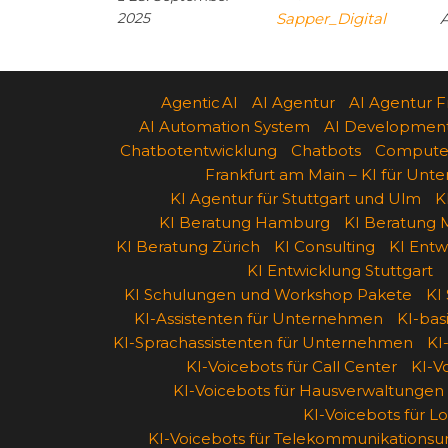
2025
Sapper_Digital
Agentic AI
AI Agentur
AI Agentur F
AI Automation System
AI Developmen
Chatbotentwicklung
Chatbots
Computer
Frankfurt am Main – KI für Un
KI Agentur für Stuttgart und Ulm
K
KI Beratung Hamburg
KI Beratung M
KI Beratung Zürich
KI Consulting
KI Entw
KI Entwicklung Stuttgart
KI Schulungen und Workshop Pakete
KI
KI-Assistenten für Unternehmen
KI-ba
KI-Sprachassistenten für Unternehmen
KI
KI-Voicebots für Call Center
KI-V
KI-Voicebots für Hausverwaltungen
KI-Voicebots für Lo
KI-Voicebots für Telekommunikations