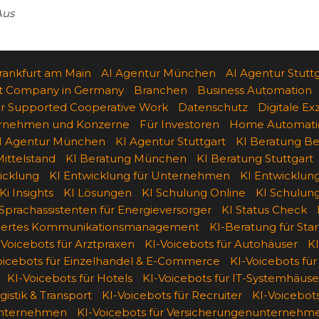
Aus
rankfurt am Main
AI Agentur München
AI Agentur Stutt
t Company in Germany
Branchen
Business Automation
 Supported Cooperative Work
Datenschutz
Digitale Ex
ternehmen und Konzerne
Für Investoren
Home Automati
I Agentur München
KI Agentur Stuttgart
KI Beratung Ber
ittelstand
KI Beratung München
KI Beratung Stuttgart
icklung
KI Entwicklung für Unternehmen
KI Entwicklun
Ki Insights
KI Lösungen
KI Schulung Online
KI Schulun
 Sprachassistenten für Energieversorger
KI Status Check
siertes Kommunikationsmanagement
KI-Beratung für Sta
-Voicebots für Arztpraxen
KI-Voicebots für Autohäuser
KI
oicebots für Einzelhandel & E-Commerce
KI-Voicebots für
KI-Voicebots für Hotels
KI-Voicebots für IT-Systemhäuse
gistik & Transport
KI-Voicebots für Recruiter
KI-Voicebots
unternehmen
KI-Voicebots für Versicherungenunternehm