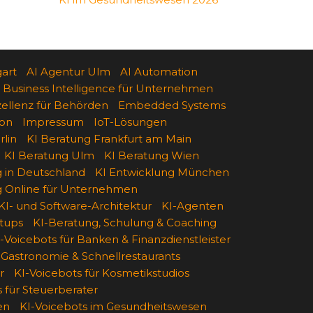
gart
AI Agentur Ulm
AI Automation
Business Intelligence für Unternehmen
zellenz für Behörden
Embedded Systems
on
Impressum
IoT-Lösungen
lin
KI Beratung Frankfurt am Main
KI Beratung Ulm
KI Beratung Wien
g in Deutschland
KI Entwicklung München
g Online für Unternehmen
KI- und Software-Architektur
KI-Agenten
rtups
KI-Beratung, Schulung & Coaching
-Voicebots für Banken & Finanzdienstleister
 Gastronomie & Schnellrestaurants
r
KI-Voicebots für Kosmetikstudios
 für Steuerberater
en
KI-Voicebots im Gesundheitswesen