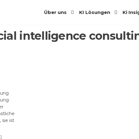
Über uns
KI Lösungen
Ki Ins
icial intelligence consulti
dung
dung:
er
tliche
sie ist