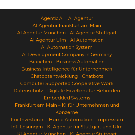
Agentic AI
AI Agentur
AI Agentur Frankfurt am Main
AI Agentur München
AI Agentur Stuttgart
AI Agentur Ulm
AI Automation
AI Automation System
AI Development Company in Germany
Branchen
Business Automation
Business Intelligence für Unternehmen
Chatbotentwicklung
Chatbots
Computer Supported Cooperative Work
Datenschutz
Digitale Exzellenz für Behörden
Embedded Systems
Frankfurt am Main – KI für Unternehmen und
Konzerne
Für Investoren
Home Automation
Impressum
IoT-Lösungen
KI Agentur für Stuttgart und Ulm
KI Agentur München
KI Agentur Stuttgart