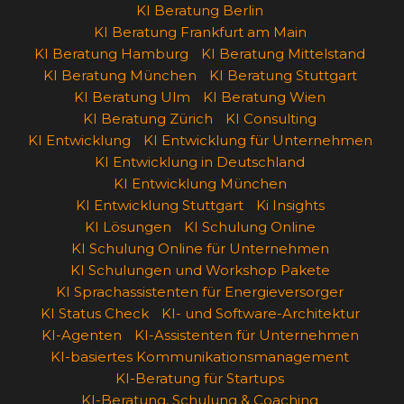
KI Beratung Berlin
KI Beratung Frankfurt am Main
KI Beratung Hamburg
KI Beratung Mittelstand
KI Beratung München
KI Beratung Stuttgart
KI Beratung Ulm
KI Beratung Wien
KI Beratung Zürich
KI Consulting
KI Entwicklung
KI Entwicklung für Unternehmen
KI Entwicklung in Deutschland
KI Entwicklung München
KI Entwicklung Stuttgart
Ki Insights
KI Lösungen
KI Schulung Online
KI Schulung Online für Unternehmen
KI Schulungen und Workshop Pakete
KI Sprachassistenten für Energieversorger
KI Status Check
KI- und Software-Architektur
KI-Agenten
KI-Assistenten für Unternehmen
KI-basiertes Kommunikationsmanagement
KI-Beratung für Startups
KI-Beratung, Schulung & Coaching