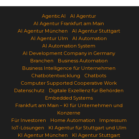
Agentic AI
AI Agentur
AI Agentur Frankfurt am Main
AI Agentur München
AI Agentur Stuttgart
AI Agentur Ulm
AI Automation
AI Automation System
AI Development Company in Germany
Branchen
Business Automation
Business Intelligence für Unternehmen
Chatbotentwicklung
Chatbots
Computer Supported Cooperative Work
Datenschutz
Digitale Exzellenz für Behörden
Embedded Systems
Frankfurt am Main – KI für Unternehmen und
Konzerne
Für Investoren
Home Automation
Impressum
IoT-Lösungen
KI Agentur für Stuttgart und Ulm
KI Agentur München
KI Agentur Stuttgart