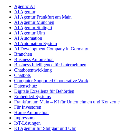
Agentic AI
AI Agentur
AI Agentur Frankfurt am Main
AI Agentur München
AI Agentur Stuttgart
AI Agentur Ulm
AI Automation
AI Automation System
AI Development Company in Germany
Branchen
Business Automation
Business Intelligence für Unternehmen
Chatbotentwicklung
Chatbots
Computer Supported Cooperative Work
Datenschutz
Digitale Exzellenz für Behörden
Embedded Systems
Frankfurt am Main – KI für Unternehmen und Konzerne
Für Investoren
Home Automation
Impressum
IoT-Lösungen
KI Agentur für Stuttgart und Ulm