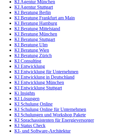
KI Agentur München
KI Agentur Stuttgart
KI Beratung Berlin
KI Beratung Frankfurt am Main
KI Beratung Hamburg
KI Beratung Mittelstand
KI Beratung München
KI Beratung Stuttgart
KI Beratung Ulm
KI Beratung Wien
KI Beratung Zürich
KI Consulting
KI Entwicklung
KI Entwicklung für Unternehmen
KI Entwicklung in Deutschland
KI Entwicklung München
KI Entwicklung Stuttgart
Ki Insights
KI Lösungen
KI Schulung Online
KI Schulung Online für Unternehmen
KI Schulungen und Workshop Pakete
KI Sprachassistenten für Energieversorger
KI Status Check
KI- und Software-Architektur