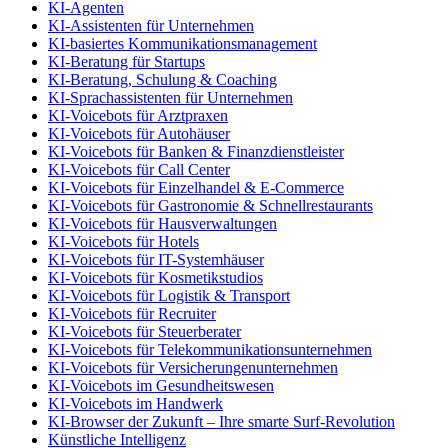
KI-Agenten
KI-Assistenten für Unternehmen
KI-basiertes Kommunikationsmanagement
KI-Beratung für Startups
KI-Beratung, Schulung & Coaching
KI-Sprachassistenten für Unternehmen
KI-Voicebots für Arztpraxen
KI-Voicebots für Autohäuser
KI-Voicebots für Banken & Finanzdienstleister
KI-Voicebots für Call Center
KI-Voicebots für Einzelhandel & E-Commerce
KI-Voicebots für Gastronomie & Schnellrestaurants
KI-Voicebots für Hausverwaltungen
KI-Voicebots für Hotels
KI-Voicebots für IT-Systemhäuser
KI-Voicebots für Kosmetikstudios
KI-Voicebots für Logistik & Transport
KI-Voicebots für Recruiter
KI-Voicebots für Steuerberater
KI-Voicebots für Telekommunikationsunternehmen
KI-Voicebots für Versicherungenunternehmen
KI-Voicebots im Gesundheitswesen
KI-Voicebots im Handwerk
KI‑Browser der Zukunft – Ihre smarte Surf‑Revolution
Künstliche Intelligenz