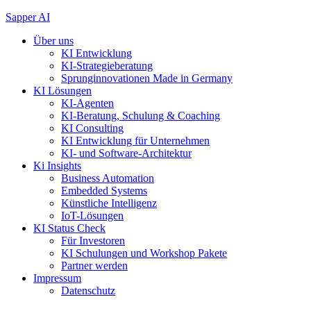
Zum
Sapper AI
Inhalt
Über uns
springen
KI Entwicklung
KI-Strategieberatung
Sprunginnovationen Made in Germany
KI Lösungen
KI-Agenten
KI-Beratung, Schulung & Coaching
KI Consulting
KI Entwicklung für Unternehmen
KI- und Software-Architektur
Ki Insights
Business Automation
Embedded Systems
Künstliche Intelligenz
IoT-Lösungen
KI Status Check
Für Investoren
KI Schulungen und Workshop Pakete
Partner werden
Impressum
Datenschutz