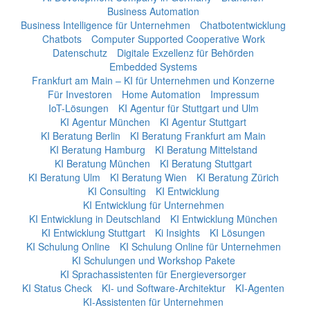
Business Automation
Business Intelligence für Unternehmen
Chatbotentwicklung
Chatbots
Computer Supported Cooperative Work
Datenschutz
Digitale Exzellenz für Behörden
Embedded Systems
Frankfurt am Main – KI für Unternehmen und Konzerne
Für Investoren
Home Automation
Impressum
IoT-Lösungen
KI Agentur für Stuttgart und Ulm
KI Agentur München
KI Agentur Stuttgart
KI Beratung Berlin
KI Beratung Frankfurt am Main
KI Beratung Hamburg
KI Beratung Mittelstand
KI Beratung München
KI Beratung Stuttgart
KI Beratung Ulm
KI Beratung Wien
KI Beratung Zürich
KI Consulting
KI Entwicklung
KI Entwicklung für Unternehmen
KI Entwicklung in Deutschland
KI Entwicklung München
KI Entwicklung Stuttgart
Ki Insights
KI Lösungen
KI Schulung Online
KI Schulung Online für Unternehmen
KI Schulungen und Workshop Pakete
KI Sprachassistenten für Energieversorger
KI Status Check
KI- und Software-Architektur
KI-Agenten
KI-Assistenten für Unternehmen