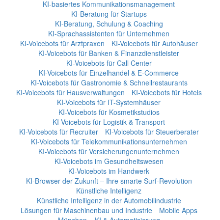
KI-basiertes Kommunikationsmanagement
KI-Beratung für Startups
KI-Beratung, Schulung & Coaching
KI-Sprachassistenten für Unternehmen
KI-Voicebots für Arztpraxen
KI-Voicebots für Autohäuser
KI-Voicebots für Banken & Finanzdienstleister
KI-Voicebots für Call Center
KI-Voicebots für Einzelhandel & E-Commerce
KI-Voicebots für Gastronomie & Schnellrestaurants
KI-Voicebots für Hausverwaltungen
KI-Voicebots für Hotels
KI-Voicebots für IT-Systemhäuser
KI-Voicebots für Kosmetikstudios
KI-Voicebots für Logistik & Transport
KI-Voicebots für Recruiter
KI-Voicebots für Steuerberater
KI-Voicebots für Telekommunikationsunternehmen
KI-Voicebots für Versicherungenunternehmen
KI-Voicebots im Gesundheitswesen
KI-Voicebots im Handwerk
KI‑Browser der Zukunft – Ihre smarte Surf‑Revolution
Künstliche Intelligenz
Künstliche Intelligenz in der Automobilindustrie
Lösungen für Maschinenbau und Industrie
Mobile Apps