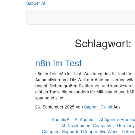
Zum
Sapper AI
Inhalt
springen
Schlagwort:
n8n im Test
n8n im Test n8n im Test: Was taugt das KI-Tool für
Automatisierung? Die Welt der Automatisierung wäc
rasant. Neben großen Plattformen und komplexen 
gibt es Tools, die besonders für Mittelstand und KM
spannend sind,…
26. September 2025
Von
Sapper_Digital
Aus
Agentic AI
AI Agentur
AI Agentur Frankf
AI Development Company in Germany
Computer Supported Cooperative Work
Datens