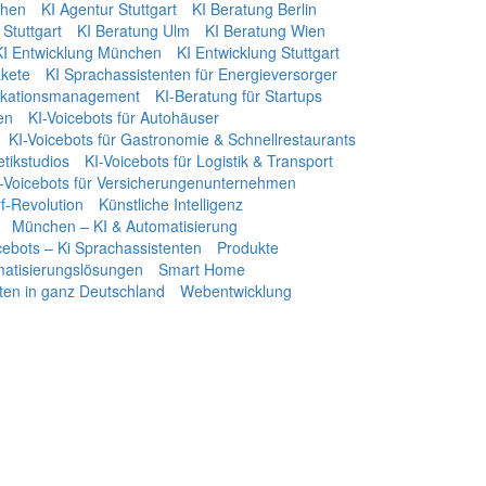
chen
KI Agentur Stuttgart
KI Beratung Berlin
Stuttgart
KI Beratung Ulm
KI Beratung Wien
KI Entwicklung München
KI Entwicklung Stuttgart
kete
KI Sprachassistenten für Energieversorger
ikationsmanagement
KI-Beratung für Startups
en
KI-Voicebots für Autohäuser
KI-Voicebots für Gastronomie & Schnellrestaurants
tikstudios
KI-Voicebots für Logistik & Transport
-Voicebots für Versicherungenunternehmen
f‑Revolution
Künstliche Intelligenz
München – KI & Automatisierung
icebots – Ki Sprachassistenten
Produkte
omatisierungslösungen
Smart Home
ten in ganz Deutschland
Webentwicklung