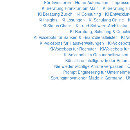
Für Investoren
Home Automation
Impress
KI Beratung Frankfurt am Main
KI Beratung H
KI Beratung Zürich
KI Consulting
KI Entwicklun
Ki Insights
KI Lösungen
KI Schulung Online
K
KI Status Check
KI- und Software-Architektur
KI-Beratung, Schulung & Coachi
KI-Voicebots für Banken & Finanzdienstleister
KI-Vo
KI-Voicebots für Hausverwaltungen
KI-Voicebots
KI-Voicebots für Recruiter
KI-Voicebots für
KI-Voicebots im Gesundheitswesen
Künstliche Intelligenz in der Automo
Nie wieder wichtige Anrufe verpassen
Ö
Prompt Engineering für Unternehm
Sprunginnovationen Made in Germany
Üb