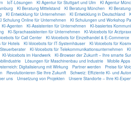
um
IoT-Lösungen
KI Agentur für Stuttgart und Ulm
KI Agentur Mün
amburg
KI Beratung Mittelstand
KI Beratung München
KI Beratung 
g
KI Entwicklung für Unternehmen
KI Entwicklung in Deutschland
I Schulung Online für Unternehmen
KI Schulungen und Workshop Pa
KI-Agenten
KI-Assistenten für Unternehmen
KI-basiertes Kommun
ng
KI-Sprachassistenten für Unternehmen
KI-Voicebots für Arztprax
icebots für Call Center
KI-Voicebots für Einzelhandel & E-Commerce
 für Hotels
KI-Voicebots für IT-Systemhäuser
KI-Voicebots für Kosme
 Steuerberater
KI-Voicebots für Telekommunikationsunternehmen
KI
KI-Voicebots im Handwerk
KI‑Browser der Zukunft – Ihre smarte Sur
bilindustrie
Lösungen für Maschinenbau und Industrie
Mobile Apps
sterreich: Digitalisierung mit Wirkung
Partner werden
Preise für Vo
en
Revolutionieren Sie Ihre Zukunft
Schweiz: Effiziente KI- und Aut
er uns
Umsetzung von Projekten
Unsere Standorte – Ihre KI-Exper