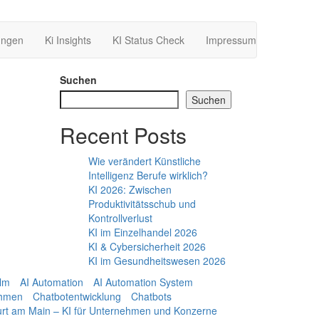
ungen
Ki Insights
KI Status Check
Impressum
Suchen
Suchen
Recent Posts
Wie verändert Künstliche
Intelligenz Berufe wirklich?
KI 2026: Zwischen
Produktivitätsschub und
Kontrollverlust
KI im Einzelhandel 2026
KI & Cybersicherheit 2026
KI im Gesundheitswesen 2026
Ulm
AI Automation
AI Automation System
ehmen
Chatbotentwicklung
Chatbots
urt am Main – KI für Unternehmen und Konzerne