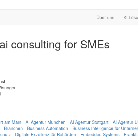
Über uns
KI Lös
ai consulting for SMEs
hst
Lösungen
U
urt am Main
AI Agentur München
AI Agentur Stuttgart
AI Agentur 
Branchen
Business Automation
Business Intelligence für Untern
chutz
Digitale Exzellenz für Behörden
Embedded Systems
Frankf