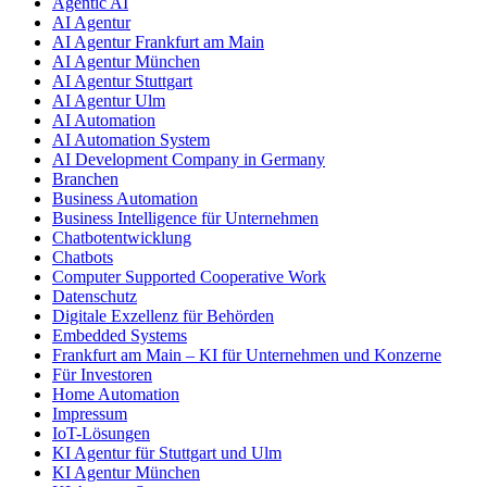
Agentic AI
AI Agentur
AI Agentur Frankfurt am Main
AI Agentur München
AI Agentur Stuttgart
AI Agentur Ulm
AI Automation
AI Automation System
AI Development Company in Germany
Branchen
Business Automation
Business Intelligence für Unternehmen
Chatbotentwicklung
Chatbots
Computer Supported Cooperative Work
Datenschutz
Digitale Exzellenz für Behörden
Embedded Systems
Frankfurt am Main – KI für Unternehmen und Konzerne
Für Investoren
Home Automation
Impressum
IoT-Lösungen
KI Agentur für Stuttgart und Ulm
KI Agentur München