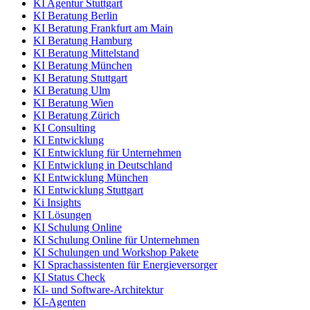
KI Agentur Stuttgart
KI Beratung Berlin
KI Beratung Frankfurt am Main
KI Beratung Hamburg
KI Beratung Mittelstand
KI Beratung München
KI Beratung Stuttgart
KI Beratung Ulm
KI Beratung Wien
KI Beratung Zürich
KI Consulting
KI Entwicklung
KI Entwicklung für Unternehmen
KI Entwicklung in Deutschland
KI Entwicklung München
KI Entwicklung Stuttgart
Ki Insights
KI Lösungen
KI Schulung Online
KI Schulung Online für Unternehmen
KI Schulungen und Workshop Pakete
KI Sprachassistenten für Energieversorger
KI Status Check
KI- und Software-Architektur
KI-Agenten