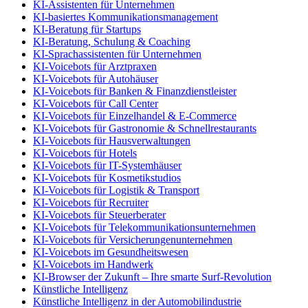
KI-Assistenten für Unternehmen
KI-basiertes Kommunikationsmanagement
KI-Beratung für Startups
KI-Beratung, Schulung & Coaching
KI-Sprachassistenten für Unternehmen
KI-Voicebots für Arztpraxen
KI-Voicebots für Autohäuser
KI-Voicebots für Banken & Finanzdienstleister
KI-Voicebots für Call Center
KI-Voicebots für Einzelhandel & E-Commerce
KI-Voicebots für Gastronomie & Schnellrestaurants
KI-Voicebots für Hausverwaltungen
KI-Voicebots für Hotels
KI-Voicebots für IT-Systemhäuser
KI-Voicebots für Kosmetikstudios
KI-Voicebots für Logistik & Transport
KI-Voicebots für Recruiter
KI-Voicebots für Steuerberater
KI-Voicebots für Telekommunikationsunternehmen
KI-Voicebots für Versicherungenunternehmen
KI-Voicebots im Gesundheitswesen
KI-Voicebots im Handwerk
KI‑Browser der Zukunft – Ihre smarte Surf‑Revolution
Künstliche Intelligenz
Künstliche Intelligenz in der Automobilindustrie