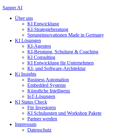
Zum
Sapper AI
Inhalt
Über uns
springen
KI Entwicklung
KI-Strategieberatung
Sprunginnovationen Made in Germany
KI Lösungen
KI-Agenten
KI-Beratung, Schulung & Coaching
KI Consulting
KI Entwicklung für Unternehmen
KI- und Software-Architektur
Ki Insights
Business Automation
Embedded Systems
Künstliche Intelligenz
IoT-Lösungen
KI Status Check
Für Investoren
KI Schulungen und Workshop Pakete
Partner werden
Impressum
Datenschutz