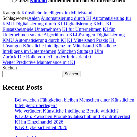
👉
Jetzt
Kontakt
aufnehmen und mit KI durchstarten!
Kategorie
Künstliche Intelligenz im Mittelstand
Schlagwörter
Aalen
Automatisierung durch KI
Automatisierung für
KMU
Digitalisierung durch KI
Digitalisierung KMU
KI
Einsatzbeispiele Unternehmen
KI für Unternehmen
KI für
Unternehmen smarte Algorithmen KI-Lösungen Digitalisierung
KMU Automatisierung durch KI
KI Mittelstand Praxis
KI-
Lösungen
Künstliche Intelligenz im Mittelstand
Künstliche
Intelligenz im Unternehmen
München
Stuttgart
Ulm
Beitragsnavigation
Vorheriger
Zurück
Die Rolle von IoT in der Industrie 4.0
Beitrag
Nächster
Weiter
Predictive Maintenance mit KI
Beitrag
Suchen
Suchen
Recent Posts
Bei welchen Fähigkeiten bleiben Menschen einer Künstlichen
Intelligenz überlegen?
Wie verändert Künstliche Intelligenz Berufe wirklich?
KI 2026: Zwischen Produktivitätsschub und Kontrollverlust
KI im Einzelhandel 2026
KI & Cybersicherheit 2026