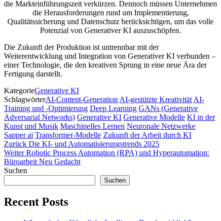
die Markteinführungszeit verkürzen. Dennoch müssen Unternehmen
die Herausforderungen rund um Implementierung,
Qualitätssicherung und Datenschutz berücksichtigen, um das volle
Potenzial von Generativer KI auszuschöpfen.
Die Zukunft der Produktion ist untrennbar mit der
Weiterentwicklung und Integration von Generativer KI verbunden –
einer Technologie, die den kreativen Sprung in eine neue Ära der
Fertigung darstellt.
Kategorie
Generative KI
Schlagwörter
AI-Content-Generation
AI-gestützte Kreativität
AI-
Training und -Optimierung
Deep Learning
GANs (Generative
Adversarial Networks)
Generative KI
Generative Modelle
KI in der
Kunst und Musik
Maschinelles Lernen
Neuronale Netzwerke
Sapper ai
Transformer-Modelle
Zukunft der Arbeit durch KI
Beitragsnavigation
Vorheriger
Zurück
Die KI- und Automatisierungstrends 2025
Beitrag
Nächster
Weiter
Robotic Process Automation (RPA) und Hyperautomation:
Beitrag
Büroarbeit Neu Gedacht
Suchen
Suchen
Recent Posts