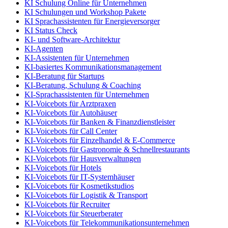
KI Schulung Online für Unternehmen
KI Schulungen und Workshop Pakete
KI Sprachassistenten für Energieversorger
KI Status Check
KI- und Software-Architektur
KI-Agenten
KI-Assistenten für Unternehmen
KI-basiertes Kommunikationsmanagement
KI-Beratung für Startups
KI-Beratung, Schulung & Coaching
KI-Sprachassistenten für Unternehmen
KI-Voicebots für Arztpraxen
KI-Voicebots für Autohäuser
KI-Voicebots für Banken & Finanzdienstleister
KI-Voicebots für Call Center
KI-Voicebots für Einzelhandel & E-Commerce
KI-Voicebots für Gastronomie & Schnellrestaurants
KI-Voicebots für Hausverwaltungen
KI-Voicebots für Hotels
KI-Voicebots für IT-Systemhäuser
KI-Voicebots für Kosmetikstudios
KI-Voicebots für Logistik & Transport
KI-Voicebots für Recruiter
KI-Voicebots für Steuerberater
KI-Voicebots für Telekommunikationsunternehmen