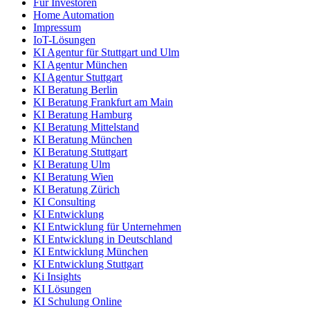
Für Investoren
Home Automation
Impressum
IoT-Lösungen
KI Agentur für Stuttgart und Ulm
KI Agentur München
KI Agentur Stuttgart
KI Beratung Berlin
KI Beratung Frankfurt am Main
KI Beratung Hamburg
KI Beratung Mittelstand
KI Beratung München
KI Beratung Stuttgart
KI Beratung Ulm
KI Beratung Wien
KI Beratung Zürich
KI Consulting
KI Entwicklung
KI Entwicklung für Unternehmen
KI Entwicklung in Deutschland
KI Entwicklung München
KI Entwicklung Stuttgart
Ki Insights
KI Lösungen
KI Schulung Online