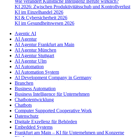
Wie verändert Künstliche Intelligenz Berufe wirklich?
KI 2026: Zwischen Produktivitätsschub und Kontrollverlust
KI im Einzelhandel 2026
KI & Cybersicherheit 2026
KI im Gesundheitswesen 2026
Agentic AI
AI Agentur
AI Agentur Frankfurt am Main
AI Agentur München
AI Agentur Stuttgart
AI Agentur Ulm
AI Automation
AI Automation System
AI Development Company in Germany
Branchen
Business Automation
Business Intelligence für Unternehmen
Chatbotentwicklung
Chatbots
Computer Supported Cooperative Work
Datenschutz
Digitale Exzellenz für Behörden
Embedded Systems
Frankfurt am Main – KI für Unternehmen und Konzerne