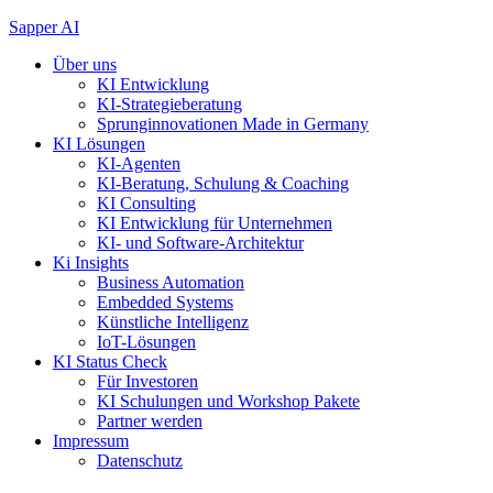
Zum
Sapper AI
Inhalt
Über uns
springen
KI Entwicklung
KI-Strategieberatung
Sprunginnovationen Made in Germany
KI Lösungen
KI-Agenten
KI-Beratung, Schulung & Coaching
KI Consulting
KI Entwicklung für Unternehmen
KI- und Software-Architektur
Ki Insights
Business Automation
Embedded Systems
Künstliche Intelligenz
IoT-Lösungen
KI Status Check
Für Investoren
KI Schulungen und Workshop Pakete
Partner werden
Impressum
Datenschutz