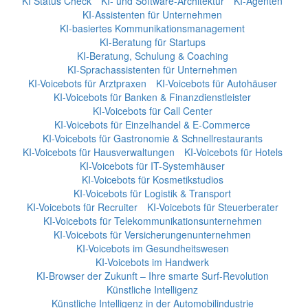
KI Status Check
KI- und Software-Architektur
KI-Agenten
KI-Assistenten für Unternehmen
KI-basiertes Kommunikationsmanagement
KI-Beratung für Startups
KI-Beratung, Schulung & Coaching
KI-Sprachassistenten für Unternehmen
KI-Voicebots für Arztpraxen
KI-Voicebots für Autohäuser
KI-Voicebots für Banken & Finanzdienstleister
KI-Voicebots für Call Center
KI-Voicebots für Einzelhandel & E-Commerce
KI-Voicebots für Gastronomie & Schnellrestaurants
KI-Voicebots für Hausverwaltungen
KI-Voicebots für Hotels
KI-Voicebots für IT-Systemhäuser
KI-Voicebots für Kosmetikstudios
KI-Voicebots für Logistik & Transport
KI-Voicebots für Recruiter
KI-Voicebots für Steuerberater
KI-Voicebots für Telekommunikationsunternehmen
KI-Voicebots für Versicherungenunternehmen
KI-Voicebots im Gesundheitswesen
KI-Voicebots im Handwerk
KI‑Browser der Zukunft – Ihre smarte Surf‑Revolution
Künstliche Intelligenz
Künstliche Intelligenz in der Automobilindustrie