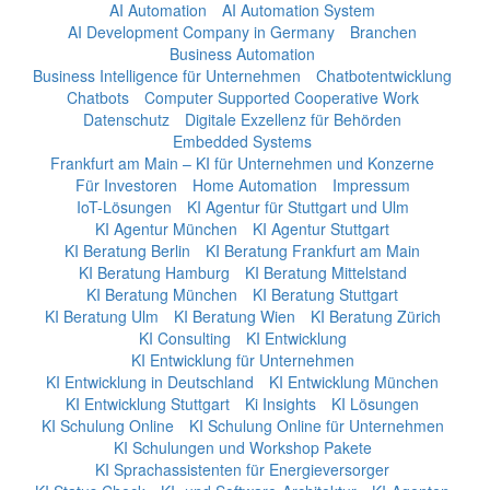
AI Automation
AI Automation System
AI Development Company in Germany
Branchen
Business Automation
Business Intelligence für Unternehmen
Chatbotentwicklung
Chatbots
Computer Supported Cooperative Work
Datenschutz
Digitale Exzellenz für Behörden
Embedded Systems
Frankfurt am Main – KI für Unternehmen und Konzerne
Für Investoren
Home Automation
Impressum
IoT-Lösungen
KI Agentur für Stuttgart und Ulm
KI Agentur München
KI Agentur Stuttgart
KI Beratung Berlin
KI Beratung Frankfurt am Main
KI Beratung Hamburg
KI Beratung Mittelstand
KI Beratung München
KI Beratung Stuttgart
KI Beratung Ulm
KI Beratung Wien
KI Beratung Zürich
KI Consulting
KI Entwicklung
KI Entwicklung für Unternehmen
KI Entwicklung in Deutschland
KI Entwicklung München
KI Entwicklung Stuttgart
Ki Insights
KI Lösungen
KI Schulung Online
KI Schulung Online für Unternehmen
KI Schulungen und Workshop Pakete
KI Sprachassistenten für Energieversorger