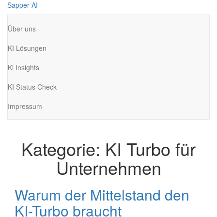
Zum
Sapper AI
Inhalt
springen
Über uns
KI Lösungen
Ki Insights
KI Status Check
Impressum
Kategorie:
KI Turbo für
Unternehmen
Warum der Mittelstand den
KI-Turbo braucht