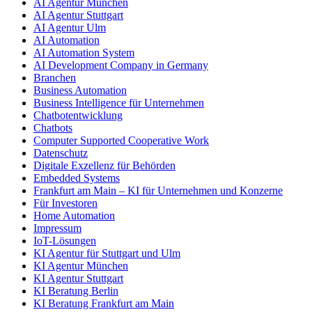
AI Agentur München
AI Agentur Stuttgart
AI Agentur Ulm
AI Automation
AI Automation System
AI Development Company in Germany
Branchen
Business Automation
Business Intelligence für Unternehmen
Chatbotentwicklung
Chatbots
Computer Supported Cooperative Work
Datenschutz
Digitale Exzellenz für Behörden
Embedded Systems
Frankfurt am Main – KI für Unternehmen und Konzerne
Für Investoren
Home Automation
Impressum
IoT-Lösungen
KI Agentur für Stuttgart und Ulm
KI Agentur München
KI Agentur Stuttgart
KI Beratung Berlin
KI Beratung Frankfurt am Main