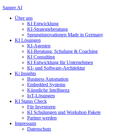
Zum
Sapper AI
Inhalt
Über uns
springen
KI Entwicklung
KI-Strategieberatung
Sprunginnovationen Made in Germany
KI Lösungen
KI-Agenten
KI-Beratung, Schulung & Coaching
KI Consulting
KI Entwicklung für Unternehmen
KI- und Software-Architektur
Ki Insights
Business Automation
Embedded Systems
Künstliche Intelligenz
IoT-Lösungen
KI Status Check
Für Investoren
KI Schulungen und Workshop Pakete
Partner werden
Impressum
Datenschutz