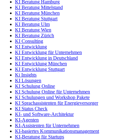
KI Beratung Hamburg
KI Beratung Mittelstand
KI Beratung München
KI Beratung Stuttgart
KI Beratung Ulm
KI Beratung Wien
KI Beratung Zürich
KI Consulting
KI Entwicklung
KI Entwicklung für Unternehmen
KI Entwicklung in Deutschland
KI Entwicklung München
KI Entwicklung Stuttgart
Ki Insights
KI Lösungen
KI Schulung Online
KI Schulung Online für Unternehmen
KI Schulungen und Workshop Pakete
KI Sprachassistenten für Energieversorger
KI Status Check
KI- und Software-Architektur
KI-Agenten
KI-Assistenten für Unternehmen
KI-basiertes Kommunikationsmanagement
KI-Beratung für Startups