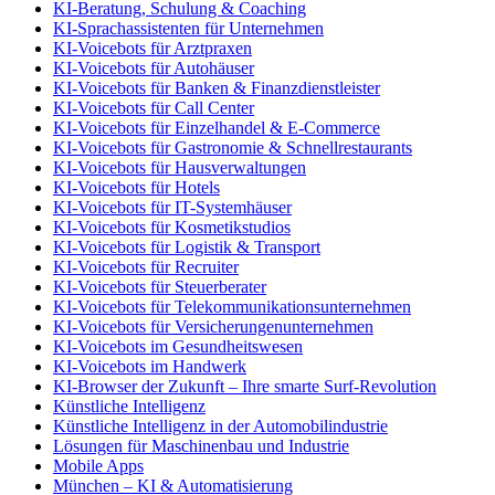
KI-Beratung, Schulung & Coaching
KI-Sprachassistenten für Unternehmen
KI-Voicebots für Arztpraxen
KI-Voicebots für Autohäuser
KI-Voicebots für Banken & Finanzdienstleister
KI-Voicebots für Call Center
KI-Voicebots für Einzelhandel & E-Commerce
KI-Voicebots für Gastronomie & Schnellrestaurants
KI-Voicebots für Hausverwaltungen
KI-Voicebots für Hotels
KI-Voicebots für IT-Systemhäuser
KI-Voicebots für Kosmetikstudios
KI-Voicebots für Logistik & Transport
KI-Voicebots für Recruiter
KI-Voicebots für Steuerberater
KI-Voicebots für Telekommunikationsunternehmen
KI-Voicebots für Versicherungenunternehmen
KI-Voicebots im Gesundheitswesen
KI-Voicebots im Handwerk
KI‑Browser der Zukunft – Ihre smarte Surf‑Revolution
Künstliche Intelligenz
Künstliche Intelligenz in der Automobilindustrie
Lösungen für Maschinenbau und Industrie
Mobile Apps
München – KI & Automatisierung