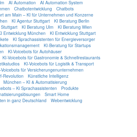
Ulm
AI Automation
AI Automation System
ehmen
Chatbotentwicklung
Chatbots
urt am Main – KI für Unternehmen und Konzerne
chen
KI Agentur Stuttgart
KI Beratung Berlin
Stuttgart
KI Beratung Ulm
KI Beratung Wien
KI Entwicklung München
KI Entwicklung Stuttgart
kete
KI Sprachassistenten für Energieversorger
ikationsmanagement
KI-Beratung für Startups
en
KI-Voicebots für Autohäuser
KI-Voicebots für Gastronomie & Schnellrestaurants
tikstudios
KI-Voicebots für Logistik & Transport
-Voicebots für Versicherungenunternehmen
f‑Revolution
Künstliche Intelligenz
München – KI & Automatisierung
icebots – Ki Sprachassistenten
Produkte
omatisierungslösungen
Smart Home
ten in ganz Deutschland
Webentwicklung