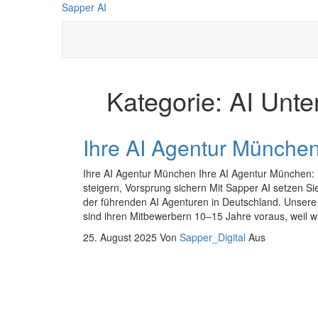
Zum
Sapper AI
Inhalt
springen
Kategorie:
AI Unt
Ihre AI Agentur Münche
Ihre AI Agentur München Ihre AI Agentur München: E
steigern, Vorsprung sichern Mit Sapper AI setzen Si
der führenden AI Agenturen in Deutschland. Unser
sind ihren Mitbewerbern 10–15 Jahre voraus, weil 
25. August 2025
Von
Sapper_Digital
Aus