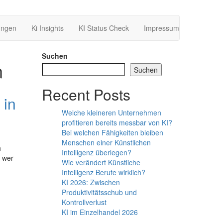
ungen
Ki Insights
KI Status Check
Impressum
Suchen
n
Suchen
Recent Posts
 in
Welche kleineren Unternehmen
profitieren bereits messbar von KI?
Bei welchen Fähigkeiten bleiben
Menschen einer Künstlichen
h
Intelligenz überlegen?
r wer
Wie verändert Künstliche
Intelligenz Berufe wirklich?
KI 2026: Zwischen
Produktivitätsschub und
Kontrollverlust
KI im Einzelhandel 2026