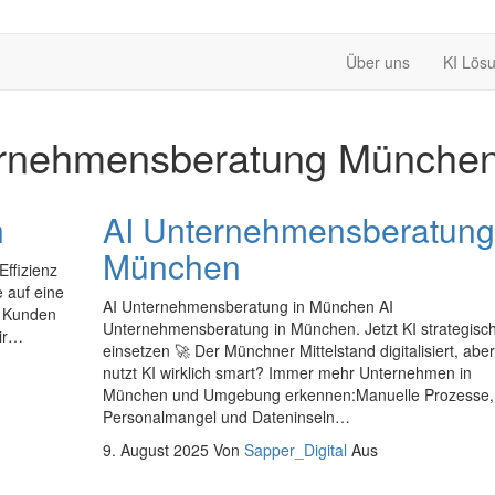
Über uns
KI Lös
ernehmensberatung Münche
n
AI Unternehmensberatung
München
ffizienz
e auf eine
AI Unternehmensberatung in München AI
e Kunden
Unternehmensberatung in München. Jetzt KI strategisc
wir…
einsetzen 🚀 Der Münchner Mittelstand digitalisiert, abe
nutzt KI wirklich smart? Immer mehr Unternehmen in
München und Umgebung erkennen:Manuelle Prozesse,
Personalmangel und Dateninseln…
9. August 2025
Von
Sapper_Digital
Aus