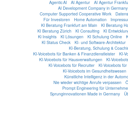
Agentic AI
AI Agentur
AI Agentur Frankf
AI Development Company in Germany
Computer Supported Cooperative Work
Datens
Für Investoren
Home Automation
Impress
KI Beratung Frankfurt am Main
KI Beratung H
KI Beratung Zürich
KI Consulting
KI Entwicklun
Ki Insights
KI Lösungen
KI Schulung Online
K
KI Status Check
KI- und Software-Architektur
KI-Beratung, Schulung & Coachi
KI-Voicebots für Banken & Finanzdienstleister
KI-Vo
KI-Voicebots für Hausverwaltungen
KI-Voicebots
KI-Voicebots für Recruiter
KI-Voicebots für
KI-Voicebots im Gesundheitswesen
Künstliche Intelligenz in der Automo
Nie wieder wichtige Anrufe verpassen
Ö
Prompt Engineering für Unternehm
Sprunginnovationen Made in Germany
Üb