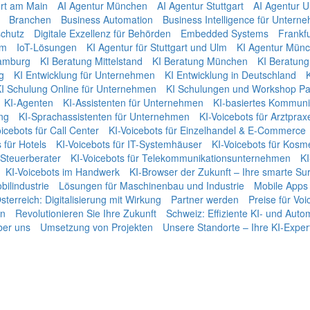
urt am Main
AI Agentur München
AI Agentur Stuttgart
AI Agentur 
Branchen
Business Automation
Business Intelligence für Untern
chutz
Digitale Exzellenz für Behörden
Embedded Systems
Frankf
um
IoT-Lösungen
KI Agentur für Stuttgart und Ulm
KI Agentur Mün
amburg
KI Beratung Mittelstand
KI Beratung München
KI Beratung 
g
KI Entwicklung für Unternehmen
KI Entwicklung in Deutschland
I Schulung Online für Unternehmen
KI Schulungen und Workshop Pa
KI-Agenten
KI-Assistenten für Unternehmen
KI-basiertes Kommun
ng
KI-Sprachassistenten für Unternehmen
KI-Voicebots für Arztprax
icebots für Call Center
KI-Voicebots für Einzelhandel & E-Commerce
 für Hotels
KI-Voicebots für IT-Systemhäuser
KI-Voicebots für Kosme
 Steuerberater
KI-Voicebots für Telekommunikationsunternehmen
KI
KI-Voicebots im Handwerk
KI‑Browser der Zukunft – Ihre smarte Sur
bilindustrie
Lösungen für Maschinenbau und Industrie
Mobile Apps
sterreich: Digitalisierung mit Wirkung
Partner werden
Preise für Vo
en
Revolutionieren Sie Ihre Zukunft
Schweiz: Effiziente KI- und Aut
er uns
Umsetzung von Projekten
Unsere Standorte – Ihre KI-Exper